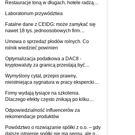
Restauracje toną w długach, hotele radzą
sobie lepiej [GOŚĆ INFOR.PL]
Laboratorium przywództwa
Fatalne dane z CEIDG: może zamykać się
nawet 18 tys. jednoosobowych firm
miesięcznie
Umowa o sprzedaż płodów rolnych. Co
rolnik wiedzieć powinien
Optymalizacja podatkowa a DAC8 -
kryptowaluty za granicą przestają być
niewidoczne. I co dalej?
Wymyślony cytat, przepis prawny,
nieistniejąca sygnatura w pracy eksperckiej -
sam zakup ChatGPT to nie wdrożenie AI w
Firmy wydają tysiące na szkolenia.
firmie
Dlaczego efekty często znikają po kilku
tygodniach?
Odpowiedzialność influencerów za
rekomendacje produktów
Powództwo o rozwiązanie spółki z o.o. – gdy
dalsze istnienie spółki nie ma sensu, ale nie