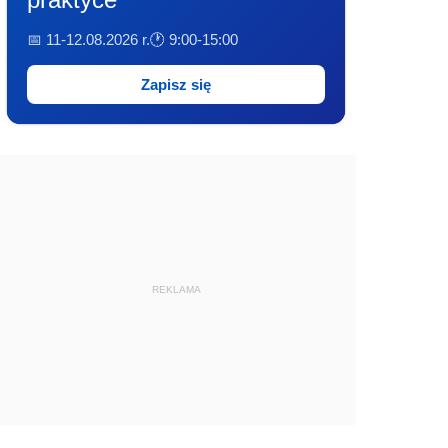
📅 11-12.08.2026 r.
🕐 9:00-15:00
Zapisz się
REKLAMA