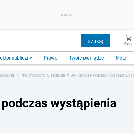
REKLAMA
Sklep
ektor publiczny
Prawo
Twoje pieniądze
Moto
»
»
Manager
Przywództwo w zespole
Jak dobrze wypaść podczas wyst
 podczas wystąpienia