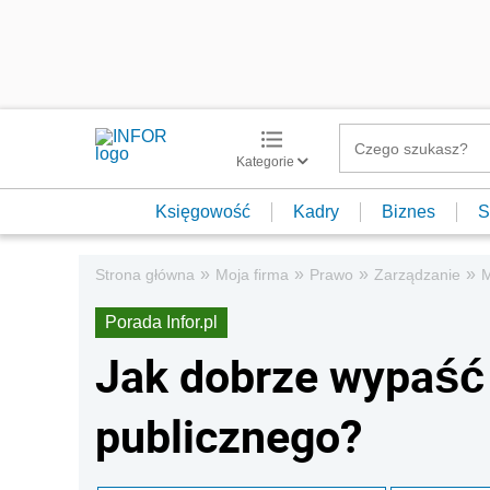
Kategorie
Księgowość
Kadry
Biznes
S
»
»
»
»
Strona główna
Moja firma
Prawo
Zarządzanie
Porada Infor.pl
Jak dobrze wypaść
publicznego?