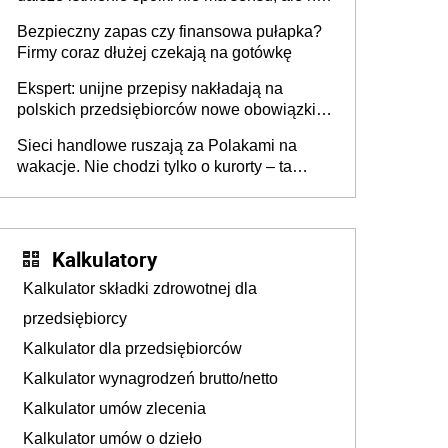
wszyscy wspólnicy są tego zdania
Bezpieczny zapas czy finansowa pułapka?
Firmy coraz dłużej czekają na gotówkę
Ekspert: unijne przepisy nakładają na
polskich przedsiębiorców nowe obowiązki w
zakresie opakowań
Sieci handlowe ruszają za Polakami na
wakacje. Nie chodzi tylko o kurorty – ta
walka o portfele klientów dzieje się także
tam, gdzie wielu spędzi urlop po cichu
Kalkulatory
Kalkulator składki zdrowotnej dla
przedsiębiorcy
Kalkulator dla przedsiębiorców
Kalkulator wynagrodzeń brutto/netto
Kalkulator umów zlecenia
Kalkulator umów o dzieło