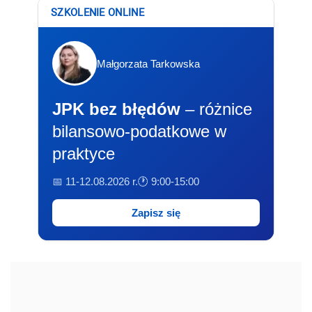
SZKOLENIE ONLINE
Małgorzata Tarkowska
JPK bez błędów
– różnice
bilansowo-podatkowe w
praktyce
📅 11-12.08.2026 r.
🕐 9:00-15:00
Zapisz się