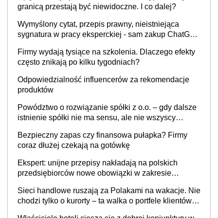
granicą przestają być niewidoczne. I co dalej?
Wymyślony cytat, przepis prawny, nieistniejąca
sygnatura w pracy eksperckiej - sam zakup ChatGPT
to nie wdrożenie AI w firmie
Firmy wydają tysiące na szkolenia. Dlaczego efekty
często znikają po kilku tygodniach?
Odpowiedzialność influencerów za rekomendacje
produktów
Powództwo o rozwiązanie spółki z o.o. – gdy dalsze
istnienie spółki nie ma sensu, ale nie wszyscy
wspólnicy są tego zdania
Bezpieczny zapas czy finansowa pułapka? Firmy
coraz dłużej czekają na gotówkę
Ekspert: unijne przepisy nakładają na polskich
przedsiębiorców nowe obowiązki w zakresie
opakowań
Sieci handlowe ruszają za Polakami na wakacje. Nie
chodzi tylko o kurorty – ta walka o portfele klientów
dzieje się także tam, gdzie wielu spędzi urlop po