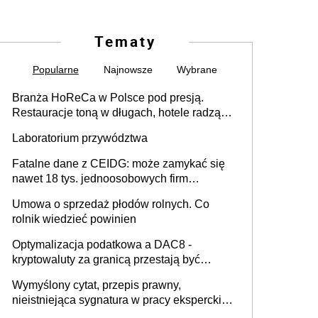
Tematy
Popularne
Najnowsze
Wybrane
Branża HoReCa w Polsce pod presją.
Restauracje toną w długach, hotele radzą
sobie lepiej [GOŚĆ INFOR.PL]
Laboratorium przywództwa
Fatalne dane z CEIDG: może zamykać się
nawet 18 tys. jednoosobowych firm
miesięcznie
Umowa o sprzedaż płodów rolnych. Co
rolnik wiedzieć powinien
Optymalizacja podatkowa a DAC8 -
kryptowaluty za granicą przestają być
niewidoczne. I co dalej?
Wymyślony cytat, przepis prawny,
nieistniejąca sygnatura w pracy eksperckiej -
sam zakup ChatGPT to nie wdrożenie AI w