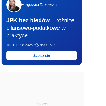
Małgorzata Tarkowska
JPK bez błędów
– różnice
bilansowo-podatkowe w
praktyce
📅 11-12.08.2026 r.
🕐 9:00-15:00
Zapisz się
REKLAMA