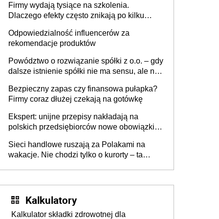
Firmy wydają tysiące na szkolenia.
firmie
Dlaczego efekty często znikają po kilku
tygodniach?
Odpowiedzialność influencerów za
rekomendacje produktów
Powództwo o rozwiązanie spółki z o.o. – gdy
dalsze istnienie spółki nie ma sensu, ale nie
wszyscy wspólnicy są tego zdania
Bezpieczny zapas czy finansowa pułapka?
Firmy coraz dłużej czekają na gotówkę
Ekspert: unijne przepisy nakładają na
polskich przedsiębiorców nowe obowiązki w
zakresie opakowań
Sieci handlowe ruszają za Polakami na
wakacje. Nie chodzi tylko o kurorty – ta
walka o portfele klientów dzieje się także
tam, gdzie wielu spędzi urlop po cichu
Kalkulatory
Kalkulator składki zdrowotnej dla