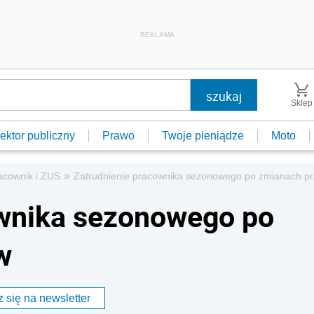
REKLAMA
Sklep
ektor publiczny
Prawo
Twoje pieniądze
Moto
»
acownik i ZUS
Zatrudnienie pracownika sezonowego po zmianach p
ownika sezonowego po
w
 się na newsletter