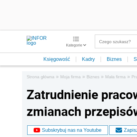
Kategorie
Księgowość
Kadry
Biznes
S
»
»
»
»
Strona główna
Moja firma
Biznes
Mała firma
Pr
Zatrudnienie prac
zmianach przepisó
Subskrybuj nas na Youtube
Zapisz