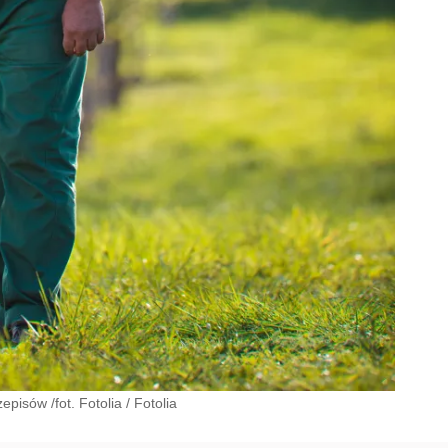
pisów /fot. Fotolia
/
Fotolia