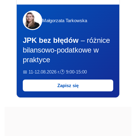
Małgorzata Tarkowska
JPK bez błędów
– różnice
bilansowo-podatkowe w
praktyce
📅 11-12.08.2026 r.
🕐 9:00-15:00
Zapisz się