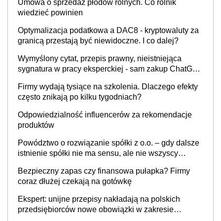
Umowa o sprzedaż płodów rolnych. Co rolnik
wiedzieć powinien
Optymalizacja podatkowa a DAC8 - kryptowaluty za
granicą przestają być niewidoczne. I co dalej?
Wymyślony cytat, przepis prawny, nieistniejąca
sygnatura w pracy eksperckiej - sam zakup ChatGPT
to nie wdrożenie AI w firmie
Firmy wydają tysiące na szkolenia. Dlaczego efekty
często znikają po kilku tygodniach?
Odpowiedzialność influencerów za rekomendacje
produktów
Powództwo o rozwiązanie spółki z o.o. – gdy dalsze
istnienie spółki nie ma sensu, ale nie wszyscy
wspólnicy są tego zdania
Bezpieczny zapas czy finansowa pułapka? Firmy
coraz dłużej czekają na gotówkę
Ekspert: unijne przepisy nakładają na polskich
przedsiębiorców nowe obowiązki w zakresie
opakowań