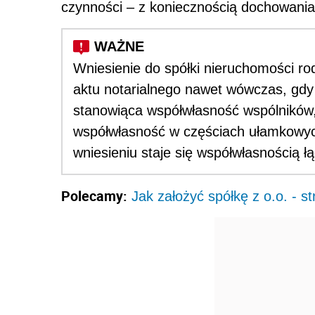
czynności – z koniecznością dochowania s
Wniesienie do spółki nieruchomości r
aktu notarialnego nawet wówczas, gd
stanowiąca współwłasność wspólników, 
współwłasność w częściach ułamkowyc
wniesieniu staje się współwłasnością ł
Polecamy:
Jak założyć spółkę z o.o. - s