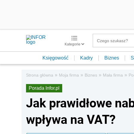
Kategorie
Księgowość
Kadry
Biznes
S
»
»
»
»
Strona główna
Moja firma
Biznes
Mała firma
Po
Porada Infor.pl
Jak prawidłowe na
wpływa na VAT?