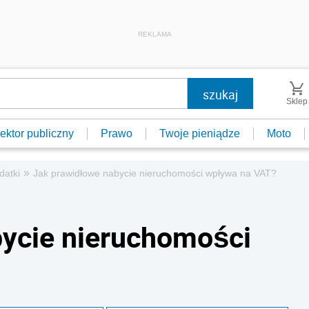
REKLAMA
Sklep
ektor publiczny
Prawo
Twoje pieniądze
Moto
»
datki
Jak prawidłowe nabycie nieruchomości wpływa na VAT?
bycie nieruchomości