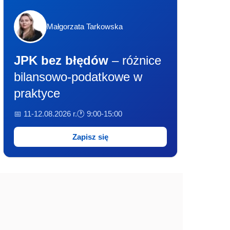
Małgorzata Tarkowska
JPK bez błędów
– różnice
bilansowo-podatkowe w
praktyce
📅 11-12.08.2026 r.
🕐 9:00-15:00
Zapisz się