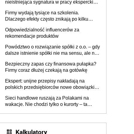
nieistniejąca sygnatura w pracy eksperckiej -
sam zakup ChatGPT to nie wdrożenie AI w
Firmy wydają tysiące na szkolenia.
firmie
Dlaczego efekty często znikają po kilku
tygodniach?
Odpowiedzialność influencerów za
rekomendacje produktów
Powództwo o rozwiązanie spółki z o.o. – gdy
dalsze istnienie spółki nie ma sensu, ale nie
wszyscy wspólnicy są tego zdania
Bezpieczny zapas czy finansowa pułapka?
Firmy coraz dłużej czekają na gotówkę
Ekspert: unijne przepisy nakładają na
polskich przedsiębiorców nowe obowiązki w
zakresie opakowań
Sieci handlowe ruszają za Polakami na
wakacje. Nie chodzi tylko o kurorty – ta
walka o portfele klientów dzieje się także
tam, gdzie wielu spędzi urlop po cichu
Kalkulatory