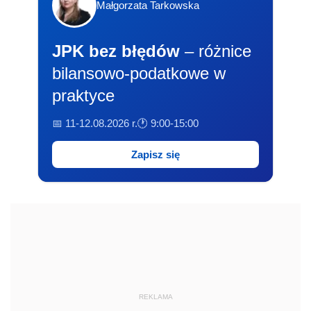
Małgorzata Tarkowska
JPK bez błędów
– różnice
bilansowo-podatkowe w
praktyce
📅 11-12.08.2026 r.
🕐 9:00-15:00
Zapisz się
REKLAMA