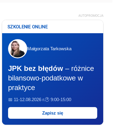
AUTOPROMOCJA
SZKOLENIE ONLINE
Małgorzata Tarkowska
JPK bez błędów
– różnice
bilansowo-podatkowe w
praktyce
📅 11-12.08.2026 r.
🕐 9:00-15:00
Zapisz się