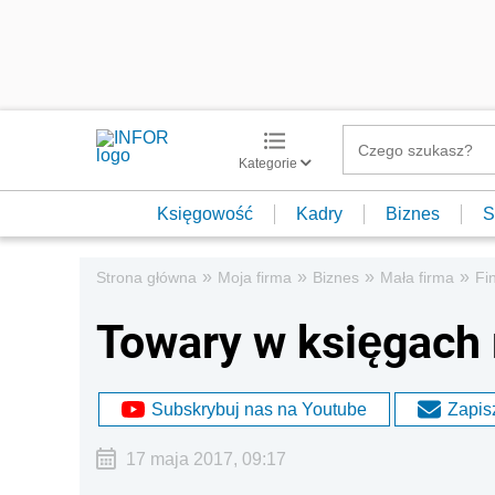
Kategorie
Księgowość
Kadry
Biznes
S
»
»
»
»
Strona główna
Moja firma
Biznes
Mała firma
Fi
Towary w księgach
Subskrybuj nas na Youtube
Zapisz
17 maja 2017, 09:17