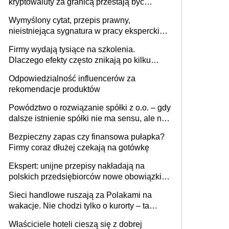
kryptowaluty za granicą przestają być
niewidoczne. I co dalej?
Wymyślony cytat, przepis prawny,
nieistniejąca sygnatura w pracy eksperckiej -
sam zakup ChatGPT to nie wdrożenie AI w
Firmy wydają tysiące na szkolenia.
firmie
Dlaczego efekty często znikają po kilku
tygodniach?
Odpowiedzialność influencerów za
rekomendacje produktów
Powództwo o rozwiązanie spółki z o.o. – gdy
dalsze istnienie spółki nie ma sensu, ale nie
wszyscy wspólnicy są tego zdania
Bezpieczny zapas czy finansowa pułapka?
Firmy coraz dłużej czekają na gotówkę
Ekspert: unijne przepisy nakładają na
polskich przedsiębiorców nowe obowiązki w
zakresie opakowań
Sieci handlowe ruszają za Polakami na
wakacje. Nie chodzi tylko o kurorty – ta
walka o portfele klientów dzieje się także
Właściciele hoteli cieszą się z dobrej
tam, gdzie wielu spędzi urlop po cichu