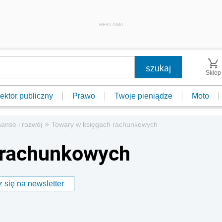
REKLAMA
Sklep
ektor publiczny
Prawo
Twoje pieniądze
Moto
»
nanse i rozwój
Towary w księgach rachunkowych
 rachunkowych
 się na newsletter