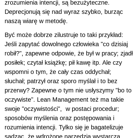
zrozumienia intencji, są bezużyteczne.
Deprecjonują się nad wyraz szybko, burząc
naszą wiarę w metodę.
Być może dobrze zilustruje to taki przykład:
Jeśli zapytać dowolnego człowieka "co dzisiaj
robił?", zapewne odpowie, że był w pracy; zjadł
posiłek; czytał książkę; pił kawę itp. Ale czy
wspomni o tym, że cały czas oddychał;
słuchał; patrzył oraz sporo myślał i to bez
przerwy? Zapewne o tym nie usłyszymy "bo to
oczywiste". Lean Management też ma takie
swoje "oczywistości", w postaci procedur;
sposobów myślenia oraz postępowania i
rozumienia intencji. Tylko się je bagatelizuje
sądząc, że wdrożone narzędzia wystarczą.