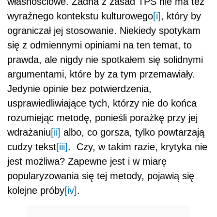
własnościowe. Żadna z zasad TPS nie ma też
wyraźnego kontekstu kulturowego
[i]
, który by
ograniczał jej stosowanie. Niekiedy spotykam
się z odmiennymi opiniami na ten temat, to
prawda, ale nigdy nie spotkałem się solidnymi
argumentami, które by za tym przemawiały.
Jedynie opinie bez potwierdzenia,
usprawiedliwiające tych, którzy nie do końca
rozumiejąc metodę, ponieśli porażkę przy jej
wdrażaniu
[ii]
albo, co gorsza, tylko powtarzają
cudzy tekst
[iii]
. Czy, w takim razie, krytyka nie
jest możliwa? Zapewne jest i w miarę
popularyzowania się tej metody, pojawią się
kolejne próby
[iv]
.