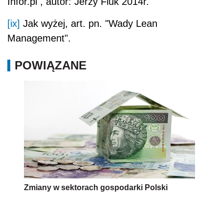
Infor.pl , autor: Jerzy Fiuk 2014r.
[ix]
Jak wyżej, art. pn. "Wady Lean
Management".
POWIĄZANE
Zmiany w sektorach gospodarki Polski