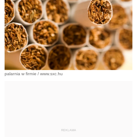
palarnia w firmie
/
www.sxc.hu