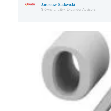
Jarosław Sadowski
Główny analityk Expander Advisors