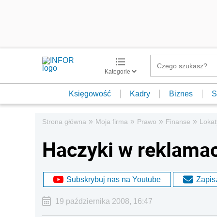
Kategorie
Księgowość
Kadry
Biznes
S
»
»
»
»
Strona główna
Moja firma
Prawo
Finanse
Lokat
Haczyki w reklamac
Subskrybuj nas na Youtube
Zapisz
19 października 2008, 16:47