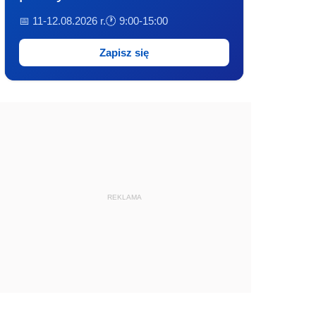
📅 11-12.08.2026 r.
🕐 9:00-15:00
Zapisz się
REKLAMA