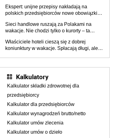
Ekspert: unijne przepisy nakładają na
polskich przedsiębiorców nowe obowiązki w
zakresie opakowań
Sieci handlowe ruszają za Polakami na
wakacje. Nie chodzi tylko o kurorty – ta
walka o portfele klientów dzieje się także
Właściciele hoteli cieszą się z dobrej
tam, gdzie wielu spędzi urlop po cichu
koniunktury w wakacje. Spłacają długi, ale
już martwią się, co będzie jesienią
Kalkulatory
Kalkulator składki zdrowotnej dla
przedsiębiorcy
Kalkulator dla przedsiębiorców
Kalkulator wynagrodzeń brutto/netto
Kalkulator umów zlecenia
Kalkulator umów o dzieło