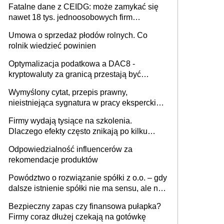
Fatalne dane z CEIDG: może zamykać się
nawet 18 tys. jednoosobowych firm
miesięcznie
Umowa o sprzedaż płodów rolnych. Co
rolnik wiedzieć powinien
Optymalizacja podatkowa a DAC8 -
kryptowaluty za granicą przestają być
niewidoczne. I co dalej?
Wymyślony cytat, przepis prawny,
nieistniejąca sygnatura w pracy eksperckiej -
sam zakup ChatGPT to nie wdrożenie AI w
Firmy wydają tysiące na szkolenia.
firmie
Dlaczego efekty często znikają po kilku
tygodniach?
Odpowiedzialność influencerów za
rekomendacje produktów
Powództwo o rozwiązanie spółki z o.o. – gdy
dalsze istnienie spółki nie ma sensu, ale nie
wszyscy wspólnicy są tego zdania
Bezpieczny zapas czy finansowa pułapka?
Firmy coraz dłużej czekają na gotówkę