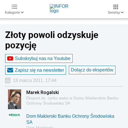
Kategorie
Serwisy
Złoty powoli odzyskuje
pozycję
Subskrybuj nas na Youtube
Dołącz do ekspertów
Zapisz się na newsletter
18 marca 2011, 17:44
Marek Rogalski
Ekspert ds. rynku walut w Domu Maklerskim Banku
Ochrony Środowiska SA
Dom Maklerski Banku Ochrony Środowiska
SA
Dom Maklerski