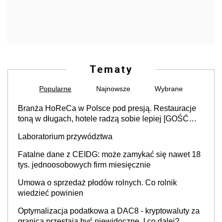
Tematy
Popularne
Najnowsze
Wybrane
Branża HoReCa w Polsce pod presją. Restauracje
toną w długach, hotele radzą sobie lepiej [GOŚĆ
INFOR.PL]
Laboratorium przywództwa
Fatalne dane z CEIDG: może zamykać się nawet 18
tys. jednoosobowych firm miesięcznie
Umowa o sprzedaż płodów rolnych. Co rolnik
wiedzieć powinien
Optymalizacja podatkowa a DAC8 - kryptowaluty za
granicą przestają być niewidoczne. I co dalej?