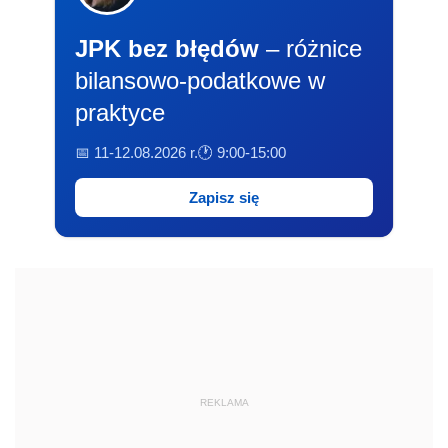
JPK bez błędów
– różnice
bilansowo-podatkowe w
praktyce
📅 11-12.08.2026 r.
🕐 9:00-15:00
Zapisz się
REKLAMA