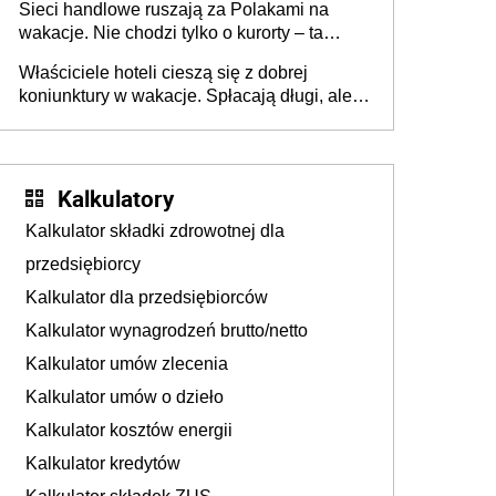
Sieci handlowe ruszają za Polakami na
wakacje. Nie chodzi tylko o kurorty – ta
walka o portfele klientów dzieje się także
Właściciele hoteli cieszą się z dobrej
tam, gdzie wielu spędzi urlop po cichu
koniunktury w wakacje. Spłacają długi, ale
już martwią się, co będzie jesienią
Kalkulatory
Kalkulator składki zdrowotnej dla
przedsiębiorcy
Kalkulator dla przedsiębiorców
Kalkulator wynagrodzeń brutto/netto
Kalkulator umów zlecenia
Kalkulator umów o dzieło
Kalkulator kosztów energii
Kalkulator kredytów