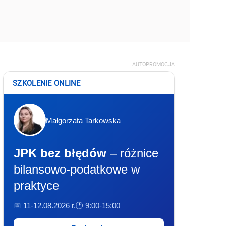
AUTOPROMOCJA
SZKOLENIE ONLINE
Małgorzata Tarkowska
JPK bez błędów
– różnice
bilansowo-podatkowe w
praktyce
📅 11-12.08.2026 r.
🕐 9:00-15:00