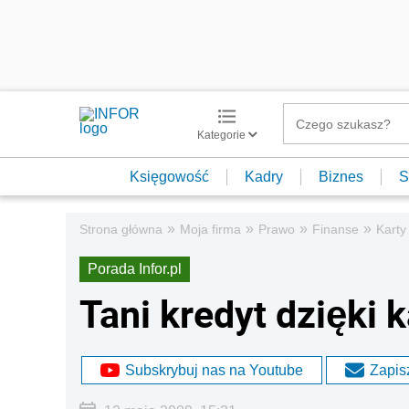
Kategorie
Księgowość
Kadry
Biznes
S
»
»
»
»
Strona główna
Moja firma
Prawo
Finanse
Karty
Porada Infor.pl
Tani kredyt dzięki k
Subskrybuj nas na Youtube
Zapisz