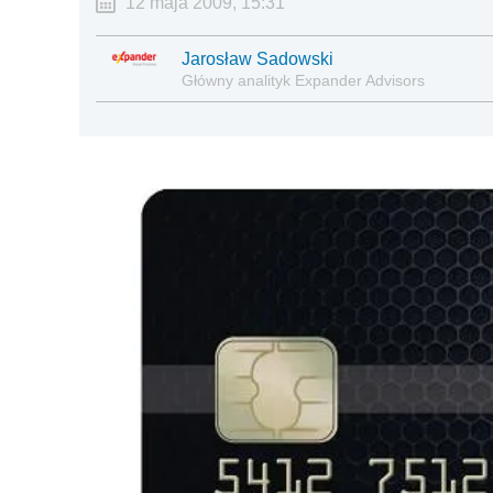
12 maja 2009, 15:31
Jarosław Sadowski
Główny analityk Expander Advisors