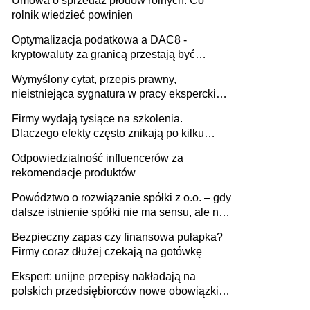
Umowa o sprzedaż płodów rolnych. Co
rolnik wiedzieć powinien
Optymalizacja podatkowa a DAC8 -
kryptowaluty za granicą przestają być
niewidoczne. I co dalej?
Wymyślony cytat, przepis prawny,
nieistniejąca sygnatura w pracy eksperckiej -
sam zakup ChatGPT to nie wdrożenie AI w
Firmy wydają tysiące na szkolenia.
firmie
Dlaczego efekty często znikają po kilku
tygodniach?
Odpowiedzialność influencerów za
rekomendacje produktów
Powództwo o rozwiązanie spółki z o.o. – gdy
dalsze istnienie spółki nie ma sensu, ale nie
wszyscy wspólnicy są tego zdania
Bezpieczny zapas czy finansowa pułapka?
Firmy coraz dłużej czekają na gotówkę
Ekspert: unijne przepisy nakładają na
polskich przedsiębiorców nowe obowiązki w
zakresie opakowań