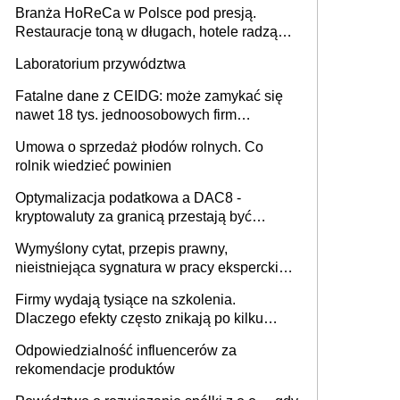
Branża HoReCa w Polsce pod presją.
Restauracje toną w długach, hotele radzą
sobie lepiej [GOŚĆ INFOR.PL]
Laboratorium przywództwa
Fatalne dane z CEIDG: może zamykać się
nawet 18 tys. jednoosobowych firm
miesięcznie
Umowa o sprzedaż płodów rolnych. Co
rolnik wiedzieć powinien
Optymalizacja podatkowa a DAC8 -
kryptowaluty za granicą przestają być
niewidoczne. I co dalej?
Wymyślony cytat, przepis prawny,
nieistniejąca sygnatura w pracy eksperckiej -
sam zakup ChatGPT to nie wdrożenie AI w
Firmy wydają tysiące na szkolenia.
firmie
Dlaczego efekty często znikają po kilku
tygodniach?
Odpowiedzialność influencerów za
rekomendacje produktów