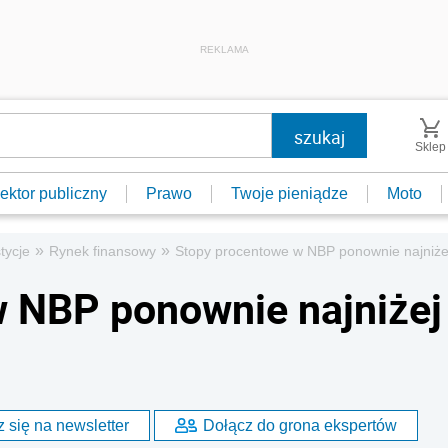
REKLAMA
Sklep
ektor publiczny
Prawo
Twoje pieniądze
Moto
»
»
tycje
Rynek finansowy
Stopy procentowe w NBP ponownie najniżej 
w NBP ponownie najniżej
 się na newsletter
Dołącz do grona ekspertów