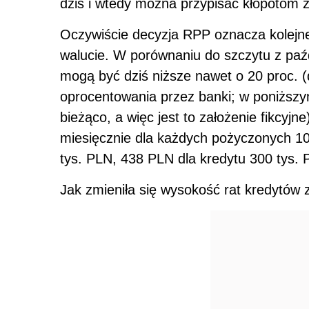
dziś i wtedy można przypisać kłopotom z
Oczywiście decyzja RPP oznacza kolejne
walucie. W porównaniu do szczytu z paźd
mogą być dziś niższe nawet o 20 proc. (
oprocentowania przez banki; w poniższy
bieżąco, a więc jest to założenie fikcyjn
miesięcznie dla każdych pożyczonych 100
tys. PLN, 438 PLN dla kredytu 300 tys. P
Jak zmieniła się wysokość rat kredytów 