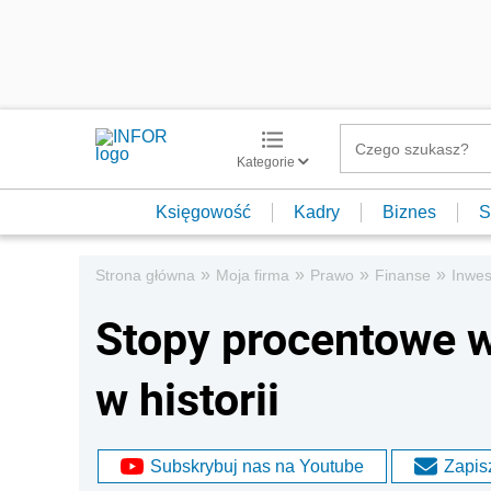
Kategorie
Księgowość
Kadry
Biznes
S
»
»
»
»
Strona główna
Moja firma
Prawo
Finanse
Inwes
Stopy procentowe 
w historii
Subskrybuj nas na Youtube
Zapisz