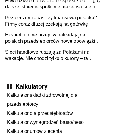
Powództwo o rozwiązanie spółki z o.o. – gdy
dalsze istnienie spółki nie ma sensu, ale nie
wszyscy wspólnicy są tego zdania
Bezpieczny zapas czy finansowa pułapka?
Firmy coraz dłużej czekają na gotówkę
Ekspert: unijne przepisy nakładają na
polskich przedsiębiorców nowe obowiązki w
zakresie opakowań
Sieci handlowe ruszają za Polakami na
wakacje. Nie chodzi tylko o kurorty – ta
walka o portfele klientów dzieje się także
tam, gdzie wielu spędzi urlop po cichu
Kalkulatory
Kalkulator składki zdrowotnej dla
przedsiębiorcy
Kalkulator dla przedsiębiorców
Kalkulator wynagrodzeń brutto/netto
Kalkulator umów zlecenia