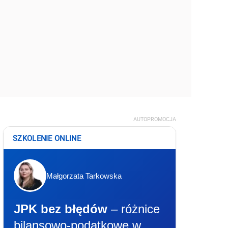
AUTOPROMOCJA
SZKOLENIE ONLINE
Małgorzata Tarkowska
JPK bez błędów
– różnice
bilansowo-podatkowe w