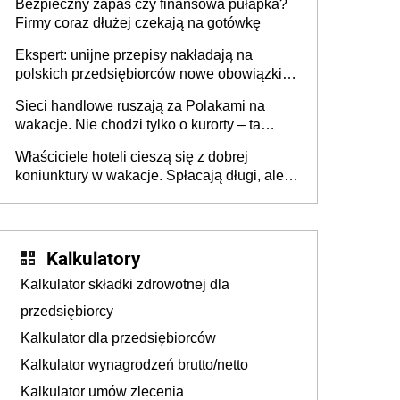
Bezpieczny zapas czy finansowa pułapka?
Firmy coraz dłużej czekają na gotówkę
Ekspert: unijne przepisy nakładają na
polskich przedsiębiorców nowe obowiązki w
zakresie opakowań
Sieci handlowe ruszają za Polakami na
wakacje. Nie chodzi tylko o kurorty – ta
walka o portfele klientów dzieje się także
Właściciele hoteli cieszą się z dobrej
tam, gdzie wielu spędzi urlop po cichu
koniunktury w wakacje. Spłacają długi, ale
już martwią się, co będzie jesienią
Kalkulatory
Kalkulator składki zdrowotnej dla
przedsiębiorcy
Kalkulator dla przedsiębiorców
Kalkulator wynagrodzeń brutto/netto
Kalkulator umów zlecenia