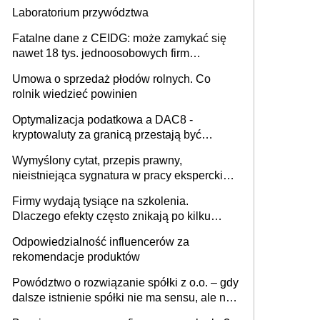
Laboratorium przywództwa
Fatalne dane z CEIDG: może zamykać się
nawet 18 tys. jednoosobowych firm
miesięcznie
Umowa o sprzedaż płodów rolnych. Co
rolnik wiedzieć powinien
Optymalizacja podatkowa a DAC8 -
kryptowaluty za granicą przestają być
niewidoczne. I co dalej?
Wymyślony cytat, przepis prawny,
nieistniejąca sygnatura w pracy eksperckiej -
sam zakup ChatGPT to nie wdrożenie AI w
Firmy wydają tysiące na szkolenia.
firmie
Dlaczego efekty często znikają po kilku
tygodniach?
Odpowiedzialność influencerów za
rekomendacje produktów
Powództwo o rozwiązanie spółki z o.o. – gdy
dalsze istnienie spółki nie ma sensu, ale nie
wszyscy wspólnicy są tego zdania