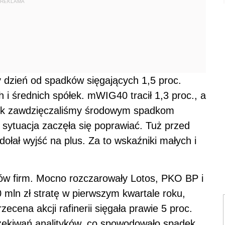
REKLAMA
dzień od spadków sięgających 1,5 proc.
 i średnich spółek. mWIG40 tracił 1,3 proc., a
tek zawdzięczaliśmy środowym spadkom
ytuacja zaczęła się poprawiać. Tuż przed
ołał wyjść na plus. Za to wskaźniki małych i
ków firm. Mocno rozczarowały Lotos, PKO BP i
mln zł stratę w pierwszym kwartale roku,
ecena akcji rafinerii sięgała prawie 5 proc.
oczekiwań analityków, co spowodowało spadek