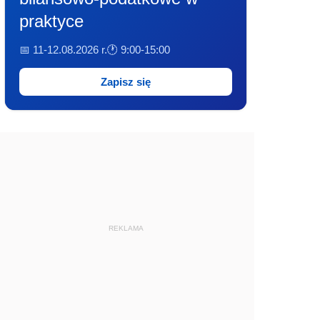
praktyce
📅 11-12.08.2026 r.
🕐 9:00-15:00
Zapisz się
REKLAMA