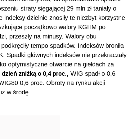
zeniu straty sięgającej 29 mln zł taniały o
 indeksy dzielnie znosiły te niezbyt korzystne
Zwyżkujące początkowo walory KGHM po
zi, przeszły na minusy. Walory obu
 podkręciły tempo spadków. Indeksów broniła
K. Spadki głównych indeksów nie przekraczały
ko optymistyczne otwarcie na giełdach za
dzień zniżką o 0,4 proc
., WIG spadł o 0,6
sWIG80 0,6 proc. Obroty na rynku akcji
niż w środę.