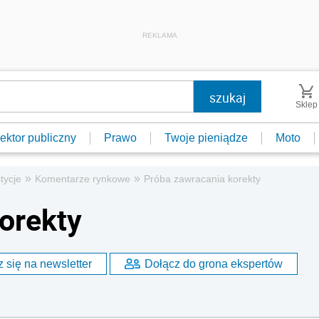
REKLAMA
Sklep
ektor publiczny
Prawo
Twoje pieniądze
Moto
»
»
tycje
Komentarze rynkowe
Próba zawracania korekty
orekty
 się na newsletter
Dołącz do grona ekspertów