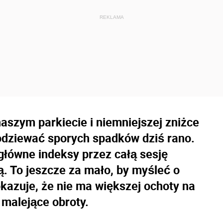
szym parkiecie i niemniejszej zniżce
podziewać sporych spadków dziś rano.
i główne indeksy przez całą sesję
ą. To jeszcze za mało, by myśleć o
kazuje, że nie ma większej ochoty na
 malejące obroty.