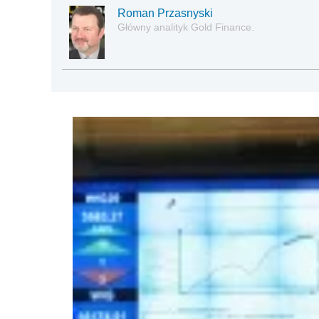
Roman Przasnyski
Główny analityk Gold Finance.