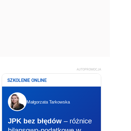
AUTOPROMOCJA
SZKOLENIE ONLINE
Małgorzata Tarkowska
JPK bez błędów
– różnice
bilansowo-podatkowe w