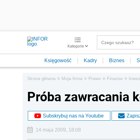
Kategorie
Księgowość
Kadry
Biznes
S
»
»
»
»
Strona główna
Moja firma
Prawo
Finanse
Inwes
Próba zawracania k
Subskrybuj nas na Youtube
Zapisz
14 maja 2009, 18:08