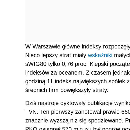
W Warszawie główne indeksy rozpoczęły 
Nieco lepszy strat miały
wskaźniki
małych
sWIG80 tylko 0,76 proc. Kiepski począ
indeksów za oceanem. Z czasem jednak s
godziną 11 indeks największych spółek zd
średnich firm powiększyły straty.
Dziś nastroje dyktowały publikacje wyni
TVN. Ten pierwszy zanotował prawie 660 
znacznie wyższą niż się spodziewano. Prz
PKO osiągnął 570 mln zł i był poniżej 