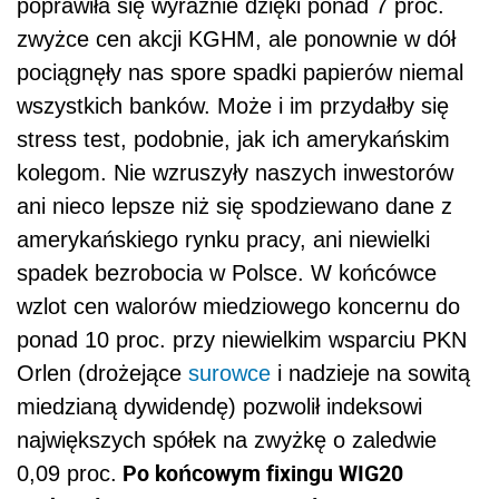
poprawiła się wyraźnie dzięki ponad 7 proc.
zwyżce cen akcji KGHM, ale ponownie w dół
pociągnęły nas spore spadki papierów niemal
wszystkich banków. Może i im przydałby się
stress test, podobnie, jak ich amerykańskim
kolegom. Nie wzruszyły naszych inwestorów
ani nieco lepsze niż się spodziewano dane z
amerykańskiego rynku pracy, ani niewielki
spadek bezrobocia w Polsce. W końcówce
wzlot cen walorów miedziowego koncernu do
ponad 10 proc. przy niewielkim wsparciu PKN
Orlen (drożejące
surowce
i nadzieje na sowitą
miedzianą dywidendę) pozwolił indeksowi
największych spółek na zwyżkę o zaledwie
Po końcowym fixingu WIG20
0,09 proc.