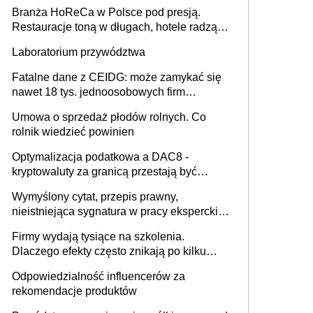
Branża HoReCa w Polsce pod presją.
Restauracje toną w długach, hotele radzą
sobie lepiej [GOŚĆ INFOR.PL]
Laboratorium przywództwa
Fatalne dane z CEIDG: może zamykać się
nawet 18 tys. jednoosobowych firm
miesięcznie
Umowa o sprzedaż płodów rolnych. Co
rolnik wiedzieć powinien
Optymalizacja podatkowa a DAC8 -
kryptowaluty za granicą przestają być
niewidoczne. I co dalej?
Wymyślony cytat, przepis prawny,
nieistniejąca sygnatura w pracy eksperckiej -
sam zakup ChatGPT to nie wdrożenie AI w
Firmy wydają tysiące na szkolenia.
firmie
Dlaczego efekty często znikają po kilku
tygodniach?
Odpowiedzialność influencerów za
rekomendacje produktów