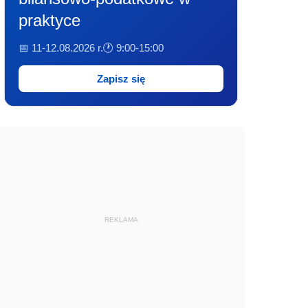
praktyce
📅 11-12.08.2026 r.
🕐 9:00-15:00
Zapisz się
REKLAMA