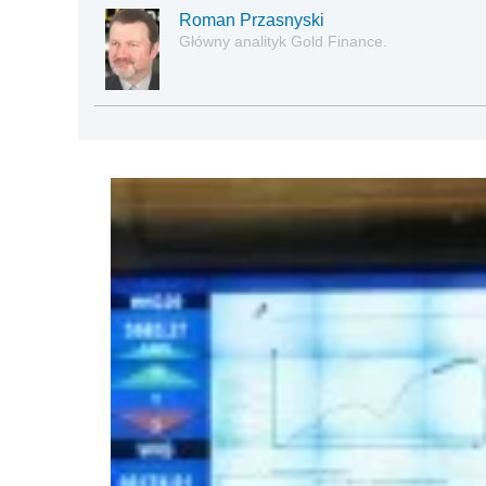
Roman Przasnyski
Główny analityk Gold Finance.