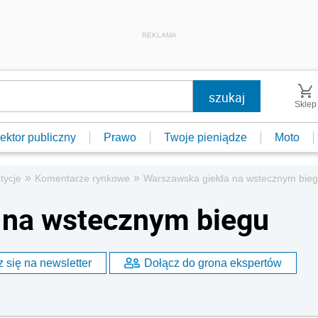
REKLAMA
Sklep
ektor publiczny
Prawo
Twoje pieniądze
Moto
»
»
tycje
Komentarze rynkowe
Warszawska giełda na wstecznym bie
 na wstecznym biegu
 się na newsletter
Dołącz do grona ekspertów