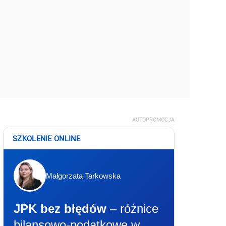
AUTOPROMOCJA
SZKOLENIE ONLINE
Małgorzata Tarkowska
JPK bez błędów
– różnice
bilansowo-podatkowe w