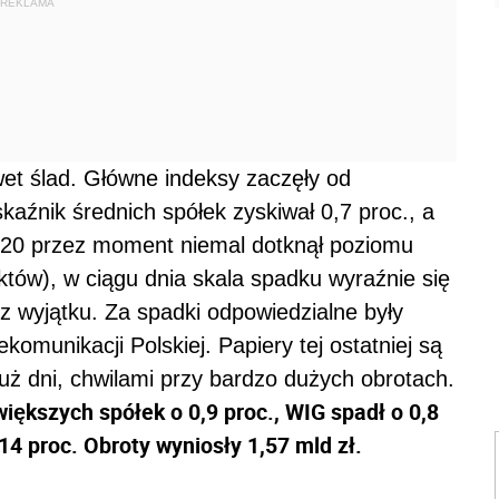
REKLAMA
awet ślad. Główne indeksy zaczęły od
skaźnik średnich spółek zyskiwał 0,7 proc., a
20 przez moment niemal dotknął poziomu
tów), w ciągu dnia skala spadku wyraźnie się
ez wyjątku. Za spadki odpowiedzialne były
komunikacji Polskiej. Papiery tej ostatniej są
uż dni, chwilami przy bardzo dużych obrotach.
iększych spółek o 0,9 proc., WIG spadł o 0,8
14 proc. Obroty wyniosły 1,57 mld zł.