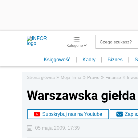
Kategorie
Księgowość
Kadry
Biznes
S
»
»
»
»
Strona główna
Moja firma
Prawo
Finanse
Inwes
Warszawska giełda
Subskrybuj nas na Youtube
Zapisz
05 maja 2009, 17:39