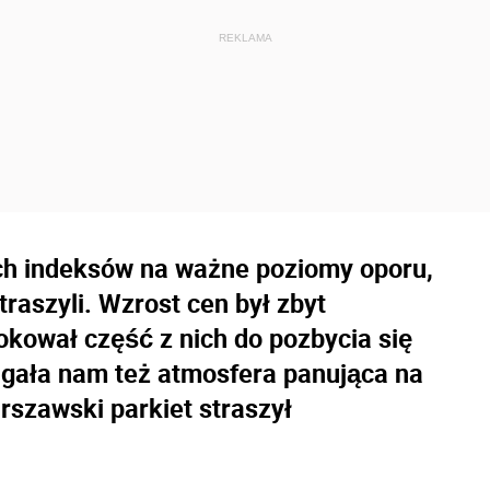
ch indeksów na ważne poziomy oporu,
traszyli. Wzrost cen był zbyt
kował część z nich do pozbycia się
magała nam też atmosfera panująca na
arszawski parkiet straszył