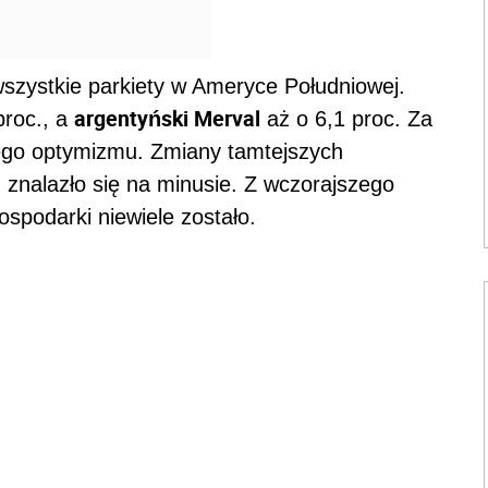
szystkie parkiety w Ameryce Południowej.
argentyński Merval
proc., a
aż o 6,1 proc. Za
dnego optymizmu. Zmiany tamtejszych
ch znalazło się na minusie. Z wczorajszego
spodarki niewiele zostało.