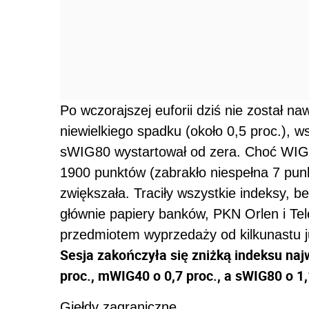
Po wczorajszej euforii dziś nie został n
niewielkiego spadku (około 0,5 proc.), w
sWIG80 wystartował od zera. Choć WIG
1900 punktów (zabrakło niespełna 7 punk
zwiększała. Traciły wszystkie indeksy, b
głównie papiery banków, PKN Orlen i Tele
przedmiotem wyprzedaży od kilkunastu j
Sesja zakończyła się zniżką indeksu najw
proc., mWIG40 o 0,7 proc., a sWIG80 o 1,
Giełdy zagraniczne