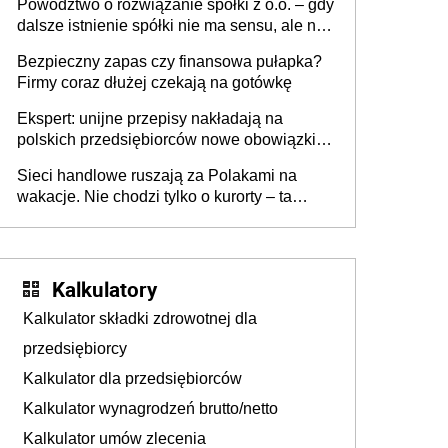
Powództwo o rozwiązanie spółki z o.o. – gdy
dalsze istnienie spółki nie ma sensu, ale nie
wszyscy wspólnicy są tego zdania
Bezpieczny zapas czy finansowa pułapka?
Firmy coraz dłużej czekają na gotówkę
Ekspert: unijne przepisy nakładają na
polskich przedsiębiorców nowe obowiązki w
zakresie opakowań
Sieci handlowe ruszają za Polakami na
wakacje. Nie chodzi tylko o kurorty – ta
walka o portfele klientów dzieje się także
tam, gdzie wielu spędzi urlop po cichu
Kalkulatory
Kalkulator składki zdrowotnej dla
przedsiębiorcy
Kalkulator dla przedsiębiorców
Kalkulator wynagrodzeń brutto/netto
Kalkulator umów zlecenia