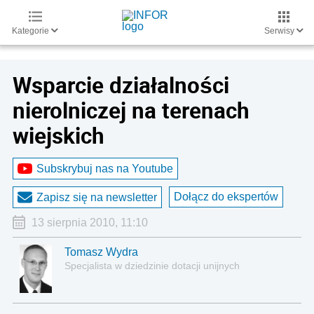
Kategorie
Serwisy
Wsparcie działalności
nierolniczej na terenach
wiejskich
Subskrybuj nas na Youtube
Dołącz do ekspertów
Zapisz się na newsletter
13 sierpnia 2010, 11:10
Tomasz Wydra
Specjalista w dziedzinie dotacji unijnych