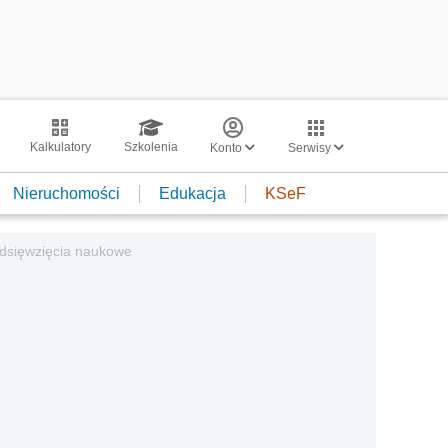
Kalkulatory
Szkolenia
Konto
Serwisy
Nieruchomości
Edukacja
KSeF
zedsięwzięcia naukowe