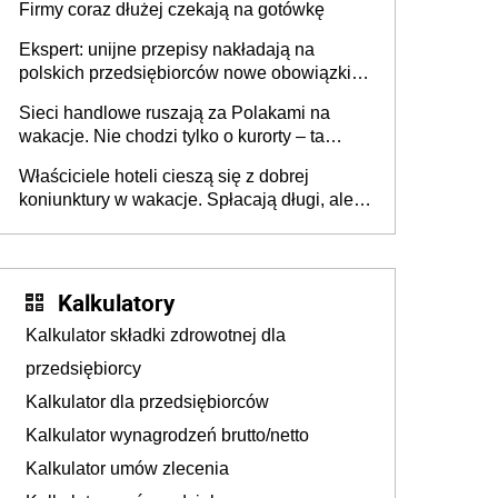
Firmy coraz dłużej czekają na gotówkę
Ekspert: unijne przepisy nakładają na
polskich przedsiębiorców nowe obowiązki w
zakresie opakowań
Sieci handlowe ruszają za Polakami na
wakacje. Nie chodzi tylko o kurorty – ta
walka o portfele klientów dzieje się także
Właściciele hoteli cieszą się z dobrej
tam, gdzie wielu spędzi urlop po cichu
koniunktury w wakacje. Spłacają długi, ale
już martwią się, co będzie jesienią
Kalkulatory
Kalkulator składki zdrowotnej dla
przedsiębiorcy
Kalkulator dla przedsiębiorców
Kalkulator wynagrodzeń brutto/netto
Kalkulator umów zlecenia