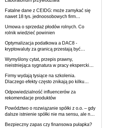
Laboratorium przywództwa
Fatalne dane z CEIDG: może zamykać się
nawet 18 tys. jednoosobowych firm
miesięcznie
Umowa o sprzedaż płodów rolnych. Co
rolnik wiedzieć powinien
Optymalizacja podatkowa a DAC8 -
kryptowaluty za granicą przestają być
niewidoczne. I co dalej?
Wymyślony cytat, przepis prawny,
nieistniejąca sygnatura w pracy eksperckiej -
sam zakup ChatGPT to nie wdrożenie AI w
Firmy wydają tysiące na szkolenia.
firmie
Dlaczego efekty często znikają po kilku
tygodniach?
Odpowiedzialność influencerów za
rekomendacje produktów
Powództwo o rozwiązanie spółki z o.o. – gdy
dalsze istnienie spółki nie ma sensu, ale nie
wszyscy wspólnicy są tego zdania
Bezpieczny zapas czy finansowa pułapka?