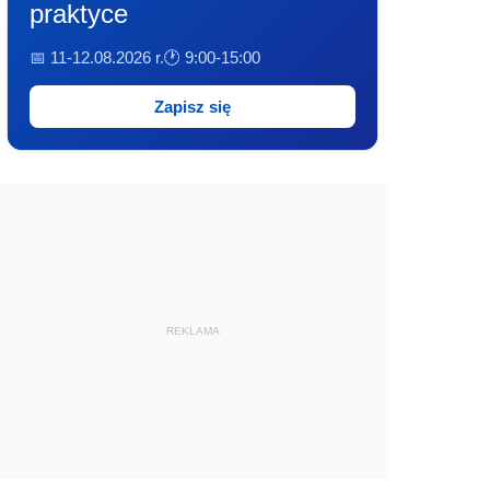
praktyce
📅 11-12.08.2026 r.
🕐 9:00-15:00
Zapisz się
REKLAMA