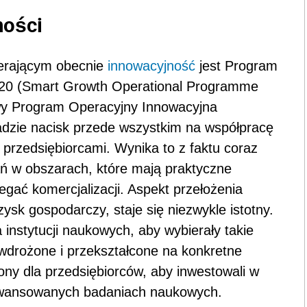
ności
erającym obecnie
innowacyjność
jest Program
020 (Smart Growth Operational Programme
owy Program Operacyjny Innowacyjna
dzie nacisk przede wszystkim na współpracę
rzedsiębiorcami. Wynika to z faktu coraz
ń w obszarach, które mają praktyczne
gać komercjalizacji. Aspekt przełożenia
sk gospodarczy, staje się niezwykle istotny.
a instytucji naukowych, aby wybierały takie
wdrożone i przekształcone na konkretne
ony dla przedsiębiorców, aby inwestowali w
aawansowanych badaniach naukowych.