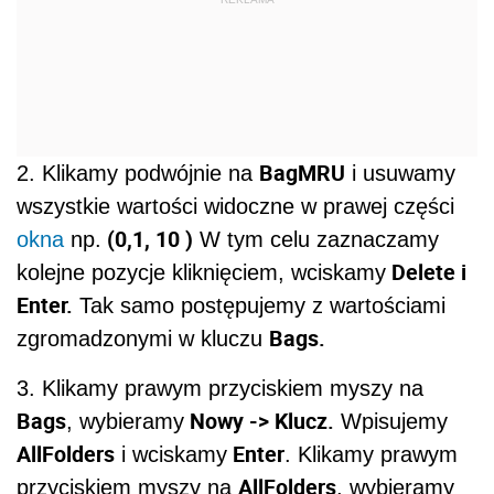
BagMRU
2. Klikamy podwójnie na
i usuwamy
wszystkie wartości widoczne w prawej części
(0,1, 10 )
okna
np.
W tym celu zaznaczamy
Delete i
kolejne pozycje kliknięciem, wciskamy
Enter.
Tak samo postępujemy z wartościami
Bags.
zgromadzonymi w kluczu
3. Klikamy prawym przyciskiem myszy na
Bags
Nowy -> Klucz.
, wybieramy
Wpisujemy
AllFolders
Enter
i wciskamy
. Klikamy prawym
AllFolders
przyciskiem myszy na
, wybieramy