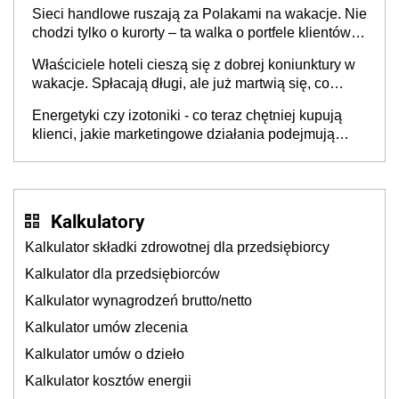
opakowań
Sieci handlowe ruszają za Polakami na wakacje. Nie
chodzi tylko o kurorty – ta walka o portfele klientów
dzieje się także tam, gdzie wielu spędzi urlop po
Właściciele hoteli cieszą się z dobrej koniunktury w
cichu
wakacje. Spłacają długi, ale już martwią się, co
będzie jesienią
Energetyki czy izotoniki - co teraz chętniej kupują
klienci, jakie marketingowe działania podejmują
sklepy
Kalkulatory
Kalkulator składki zdrowotnej dla przedsiębiorcy
Kalkulator dla przedsiębiorców
Kalkulator wynagrodzeń brutto/netto
Kalkulator umów zlecenia
Kalkulator umów o dzieło
Kalkulator kosztów energii