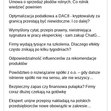
Umowa o sprzedaż płodów rolnych. Co rolnik
wiedzieć powinien
Optymalizacja podatkowa a DAC8 - kryptowaluty za
granicą przestają być niewidoczne. I co dalej?
Wymyślony cytat, przepis prawny, nieistniejąca
sygnatura w pracy eksperckiej - sam zakup ChatGPT
to nie wdrożenie AI w firmie
Firmy wydają tysiące na szkolenia. Dlaczego efekty
często znikają po kilku tygodniach?
Odpowiedzialność influencerów za rekomendacje
produktów
Powództwo o rozwiązanie spółki z o.o. – gdy dalsze
istnienie spółki nie ma sensu, ale nie wszyscy
wspólnicy są tego zdania
Bezpieczny zapas czy finansowa pułapka? Firmy
coraz dłużej czekają na gotówkę
Ekspert: unijne przepisy nakładają na polskich
przedsiębiorców nowe obowiązki w zakresie