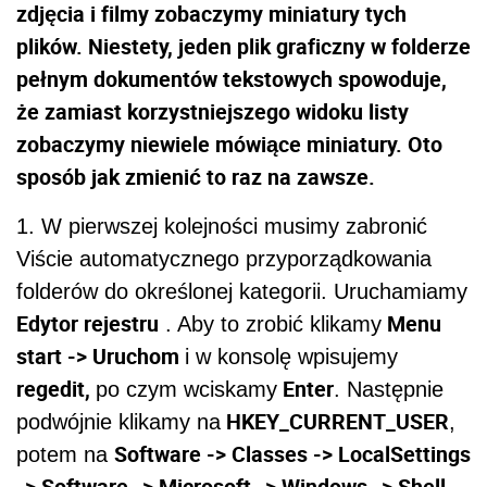
zdjęcia i filmy zobaczymy miniatury tych
plików. Niestety, jeden plik graficzny w folderze
pełnym dokumentów tekstowych spowoduje,
że zamiast korzystniejszego widoku listy
zobaczymy niewiele mówiące miniatury. Oto
sposób jak zmienić to raz na zawsze.
1. W pierwszej kolejności musimy zabronić
Viście automatycznego przyporządkowania
folderów do określonej kategorii. Uruchamiamy
Edytor rejestru
Menu
. Aby to zrobić klikamy
start -> Uruchom
i w konsolę wpisujemy
regedit,
Enter
po czym wciskamy
. Następnie
HKEY_CURRENT_USER
podwójnie klikamy na
,
Software -> Classes -> LocalSettings
potem na
-> Software -> Microsoft -> Windows -> Shell.