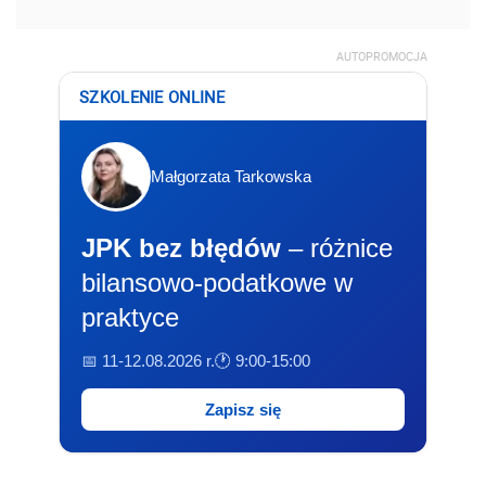
AUTOPROMOCJA
SZKOLENIE ONLINE
Małgorzata Tarkowska
JPK bez błędów
– różnice
bilansowo-podatkowe w
praktyce
📅 11-12.08.2026 r.
🕐 9:00-15:00
Zapisz się