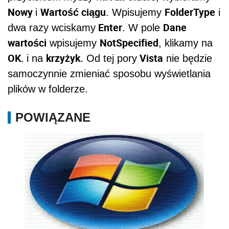
Nowy
Wartość ciągu
FolderType
i
. Wpisujemy
i
Enter
Dane
dwa razy wciskamy
. W pole
wartości
NotSpecified
wpisujemy
, klikamy na
OK.
krzyżyk.
Vista
i na
Od tej pory
nie będzie
samoczynnie zmieniać sposobu wyświetlania
plików w folderze.
POWIĄZANE