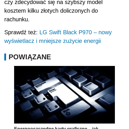
czy zdecydować się na szybszy model
kosztem kilku złotych doliczonych do
rachunku.
Sprawdź też:
LG Swift Black P970 – nowy
wyświetlacz i mniejsze zużycie energii
POWIĄZANE
Energooszczędne karty graficzne – jak