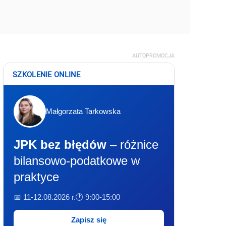
AUTOPROMOCJA
SZKOLENIE ONLINE
Małgorzata Tarkowska
JPK bez błędów
– różnice
bilansowo-podatkowe w
praktyce
📅 11-12.08.2026 r.
🕐 9:00-15:00
Zapisz się