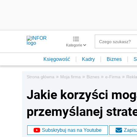
Kategorie
Księgowość
Kadry
Biznes
S
»
»
»
»
Strona główna
Moja firma
Biznes
e-Firma
Rekla
Jakie korzyści mog
przemyślanej strate
Subskrybuj nas na Youtube
Zapisz