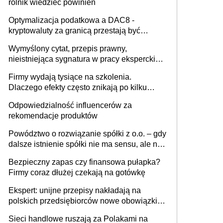
rolnik wiedzieć powinien
Optymalizacja podatkowa a DAC8 -
kryptowaluty za granicą przestają być
niewidoczne. I co dalej?
Wymyślony cytat, przepis prawny,
nieistniejąca sygnatura w pracy eksperckiej -
sam zakup ChatGPT to nie wdrożenie AI w
Firmy wydają tysiące na szkolenia.
firmie
Dlaczego efekty często znikają po kilku
tygodniach?
Odpowiedzialność influencerów za
rekomendacje produktów
Powództwo o rozwiązanie spółki z o.o. – gdy
dalsze istnienie spółki nie ma sensu, ale nie
wszyscy wspólnicy są tego zdania
Bezpieczny zapas czy finansowa pułapka?
Firmy coraz dłużej czekają na gotówkę
Ekspert: unijne przepisy nakładają na
polskich przedsiębiorców nowe obowiązki w
zakresie opakowań
Sieci handlowe ruszają za Polakami na