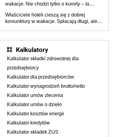
wakacje. Nie chodzi tylko o kurorty – ta
walka o portfele klientów dzieje się także
Właściciele hoteli cieszą się z dobrej
tam, gdzie wielu spędzi urlop po cichu
koniunktury w wakacje. Spłacają długi, ale
już martwią się, co będzie jesienią
Kalkulatory
Kalkulator składki zdrowotnej dla
przedsiębiorcy
Kalkulator dla przedsiębiorców
Kalkulator wynagrodzeń brutto/netto
Kalkulator umów zlecenia
Kalkulator umów o dzieło
Kalkulator kosztów energii
Kalkulator kredytów
Kalkulator składek ZUS