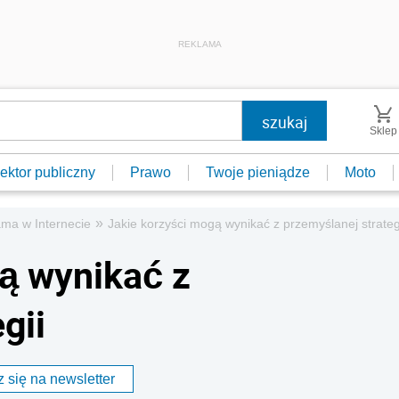
REKLAMA
Sklep
ektor publiczny
Prawo
Twoje pieniądze
Moto
»
ma w Internecie
Jakie korzyści mogą wynikać z przemyślanej strateg
ą wynikać z
gii
 się na newsletter