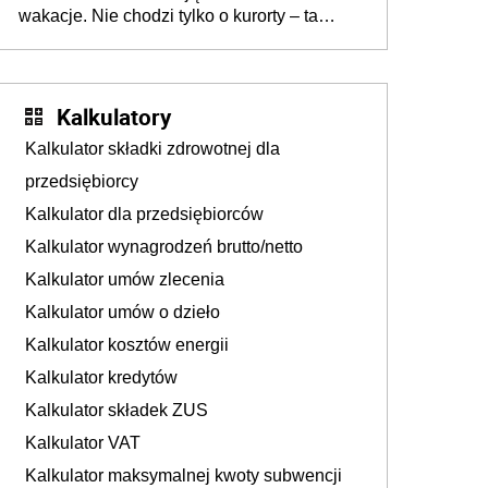
wakacje. Nie chodzi tylko o kurorty – ta
walka o portfele klientów dzieje się także
tam, gdzie wielu spędzi urlop po cichu
Kalkulatory
Kalkulator składki zdrowotnej dla
przedsiębiorcy
Kalkulator dla przedsiębiorców
Kalkulator wynagrodzeń brutto/netto
Kalkulator umów zlecenia
Kalkulator umów o dzieło
Kalkulator kosztów energii
Kalkulator kredytów
Kalkulator składek ZUS
Kalkulator VAT
Kalkulator maksymalnej kwoty subwencji