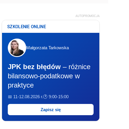
AUTOPROMOCJA
SZKOLENIE ONLINE
Małgorzata Tarkowska
JPK bez błędów
– różnice
bilansowo-podatkowe w
praktyce
📅 11-12.08.2026 r.
🕐 9:00-15:00
Zapisz się