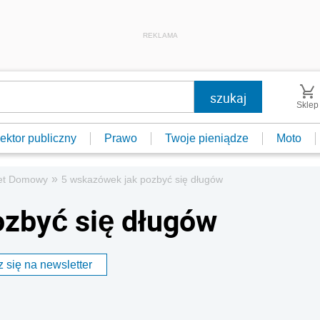
REKLAMA
Sklep
ektor publiczny
Prawo
Twoje pieniądze
Moto
»
et Domowy
5 wskazówek jak pozbyć się długów
ozbyć się długów
 się na newsletter