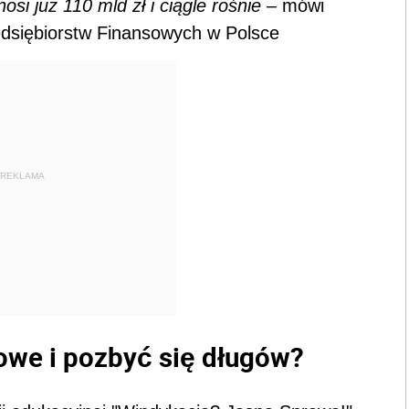
si już 110 mld zł i ciągle rośnie –
mówi
dsiębiorstw Finansowych w Polsce
REKLAMA
owe i pozbyć się długów?