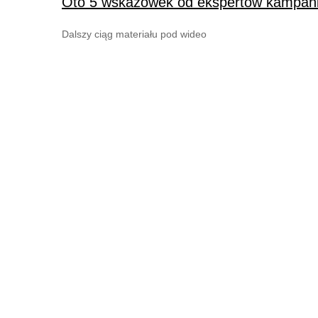
Oto 5 wskazówek od ekspertów kampanii
Dalszy ciąg materiału pod wideo