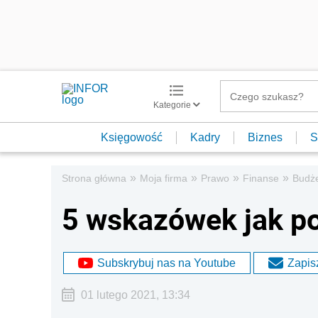
Kategorie
Księgowość
Kadry
Biznes
S
»
»
»
»
Strona główna
Moja firma
Prawo
Finanse
Budż
5 wskazówek jak p
Subskrybuj nas na Youtube
Zapisz
01 lutego 2021, 13:34