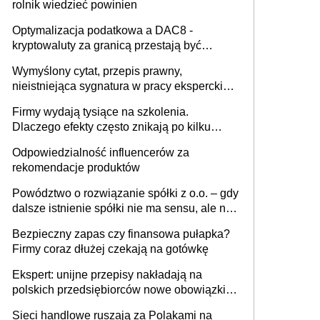
rolnik wiedzieć powinien
Optymalizacja podatkowa a DAC8 -
kryptowaluty za granicą przestają być
niewidoczne. I co dalej?
Wymyślony cytat, przepis prawny,
nieistniejąca sygnatura w pracy eksperckiej -
sam zakup ChatGPT to nie wdrożenie AI w
Firmy wydają tysiące na szkolenia.
firmie
Dlaczego efekty często znikają po kilku
tygodniach?
Odpowiedzialność influencerów za
rekomendacje produktów
Powództwo o rozwiązanie spółki z o.o. – gdy
dalsze istnienie spółki nie ma sensu, ale nie
wszyscy wspólnicy są tego zdania
Bezpieczny zapas czy finansowa pułapka?
Firmy coraz dłużej czekają na gotówkę
Ekspert: unijne przepisy nakładają na
polskich przedsiębiorców nowe obowiązki w
zakresie opakowań
Sieci handlowe ruszają za Polakami na