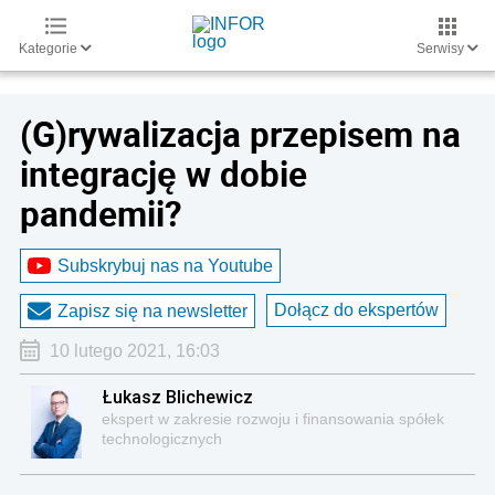
Kategorie
Serwisy
(G)rywalizacja przepisem na
integrację w dobie
pandemii?
Subskrybuj nas na Youtube
Dołącz do ekspertów
Zapisz się na newsletter
10 lutego 2021, 16:03
Łukasz Blichewicz
ekspert w zakresie rozwoju i finansowania spółek
technologicznych