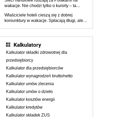
Sieci handlowe ruszają za Polakami na
wakacje. Nie chodzi tylko o kurorty – ta
walka o portfele klientów dzieje się także
Właściciele hoteli cieszą się z dobrej
tam, gdzie wielu spędzi urlop po cichu
koniunktury w wakacje. Spłacają długi, ale
już martwią się, co będzie jesienią
Kalkulatory
Kalkulator składki zdrowotnej dla
przedsiębiorcy
Kalkulator dla przedsiębiorców
Kalkulator wynagrodzeń brutto/netto
Kalkulator umów zlecenia
Kalkulator umów o dzieło
Kalkulator kosztów energii
Kalkulator kredytów
Kalkulator składek ZUS