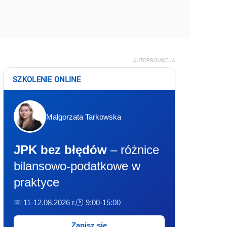
AUTOPROMOCJA
SZKOLENIE ONLINE
Małgorzata Tarkowska
JPK bez błędów
– różnice
bilansowo-podatkowe w
praktyce
📅 11-12.08.2026 r.
🕐 9:00-15:00
Zapisz się