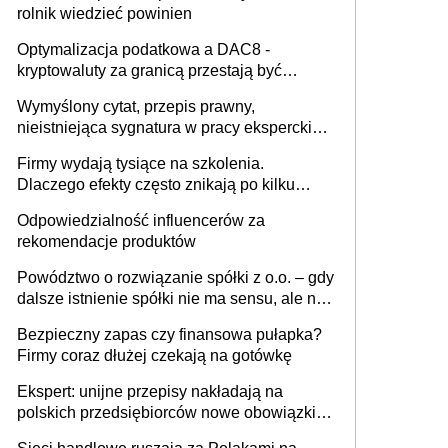
rolnik wiedzieć powinien
Optymalizacja podatkowa a DAC8 -
kryptowaluty za granicą przestają być
niewidoczne. I co dalej?
Wymyślony cytat, przepis prawny,
nieistniejąca sygnatura w pracy eksperckiej -
sam zakup ChatGPT to nie wdrożenie AI w
Firmy wydają tysiące na szkolenia.
firmie
Dlaczego efekty często znikają po kilku
tygodniach?
Odpowiedzialność influencerów za
rekomendacje produktów
Powództwo o rozwiązanie spółki z o.o. – gdy
dalsze istnienie spółki nie ma sensu, ale nie
wszyscy wspólnicy są tego zdania
Bezpieczny zapas czy finansowa pułapka?
Firmy coraz dłużej czekają na gotówkę
Ekspert: unijne przepisy nakładają na
polskich przedsiębiorców nowe obowiązki w
zakresie opakowań