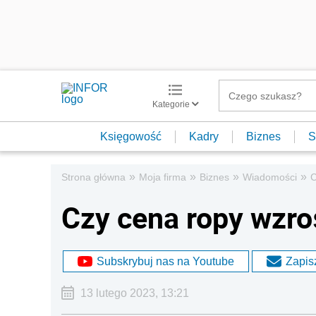
Kategorie
Księgowość
Kadry
Biznes
S
»
»
»
»
Strona główna
Moja firma
Biznes
Wiadomości
C
Czy cena ropy wzro
Subskrybuj nas na Youtube
Zapisz
13 lutego 2023, 13:21