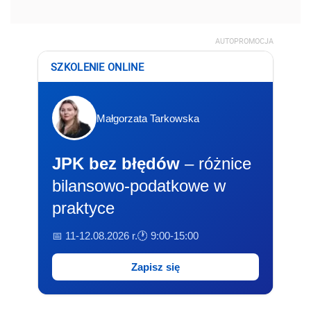
AUTOPROMOCJA
SZKOLENIE ONLINE
Małgorzata Tarkowska
JPK bez błędów
– różnice
bilansowo-podatkowe w
praktyce
📅 11-12.08.2026 r.
🕐 9:00-15:00
Zapisz się