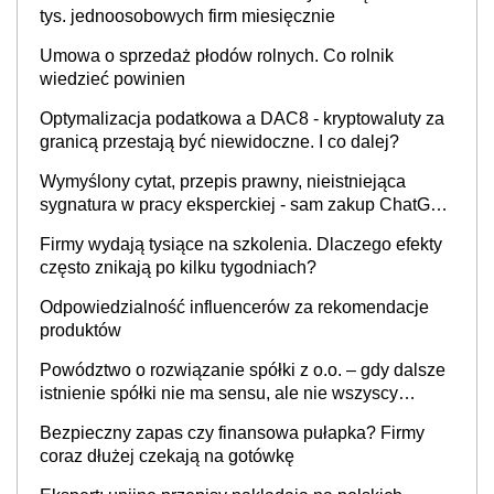
tys. jednoosobowych firm miesięcznie
Umowa o sprzedaż płodów rolnych. Co rolnik
wiedzieć powinien
Optymalizacja podatkowa a DAC8 - kryptowaluty za
granicą przestają być niewidoczne. I co dalej?
Wymyślony cytat, przepis prawny, nieistniejąca
sygnatura w pracy eksperckiej - sam zakup ChatGPT
to nie wdrożenie AI w firmie
Firmy wydają tysiące na szkolenia. Dlaczego efekty
często znikają po kilku tygodniach?
Odpowiedzialność influencerów za rekomendacje
produktów
Powództwo o rozwiązanie spółki z o.o. – gdy dalsze
istnienie spółki nie ma sensu, ale nie wszyscy
wspólnicy są tego zdania
Bezpieczny zapas czy finansowa pułapka? Firmy
coraz dłużej czekają na gotówkę