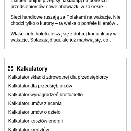
Ekspert: unijne przepisy nakładają na polskich
przedsiębiorców nowe obowiązki w zakresie
opakowań
Sieci handlowe ruszają za Polakami na wakacje. Nie
chodzi tylko o kurorty – ta walka o portfele klientów
dzieje się także tam, gdzie wielu spędzi urlop po
Właściciele hoteli cieszą się z dobrej koniunktury w
cichu
wakacje. Spłacają długi, ale już martwią się, co
będzie jesienią
Kalkulatory
Kalkulator składki zdrowotnej dla przedsiębiorcy
Kalkulator dla przedsiębiorców
Kalkulator wynagrodzeń brutto/netto
Kalkulator umów zlecenia
Kalkulator umów o dzieło
Kalkulator kosztów energii
Kalkulator kredytów