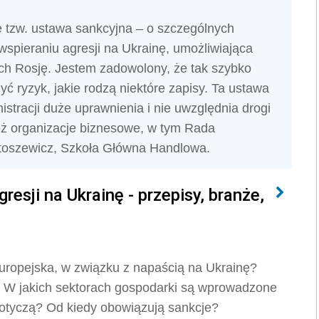
e tzw. ustawa sankcyjna – o szczególnych
wspieraniu agresji na Ukrainę, umożliwiająca
h Rosję. Jestem zadowolony, że tak szybko
ć ryzyk, jakie rodzą niektóre zapisy. Ta ustawa
stracji duże uprawnienia i nie uwzględnia drogi
eż organizacje biznesowe, w tym Rada
artoszewicz, Szkoła Główna Handlowa.
esji na Ukrainę - przepisy, branże,
uropejska, w związku z napaścią na Ukrainę?
i? W jakich sektorach gospodarki są wprowadzone
dotyczą? Od kiedy obowiązują sankcje?