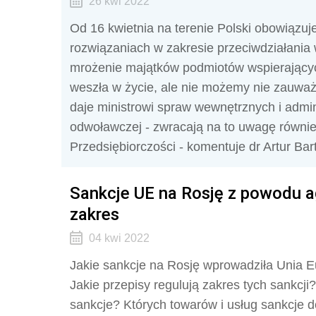
26 kwi 2022
Od 16 kwietnia na terenie Polski obowiązuj
rozwiązaniach w zakresie przeciwdziałania 
mrożenie majątków podmiotów wspierającyc
weszła w życie, ale nie możemy nie zauważy
daje ministrowi spraw wewnętrznych i admini
odwoławczej - zwracają na to uwagę równi
Przedsiębiorczości - komentuje dr Artur B
Sankcje UE na Rosję z powodu agr
zakres
04 kwi 2022
Jakie sankcje na Rosję wprowadziła Unia E
Jakie przepisy regulują zakres tych sankcj
sankcje? Których towarów i usług sankcje 