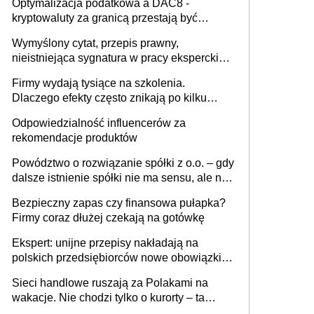
Optymalizacja podatkowa a DAC8 -
kryptowaluty za granicą przestają być
niewidoczne. I co dalej?
Wymyślony cytat, przepis prawny,
nieistniejąca sygnatura w pracy eksperckiej -
sam zakup ChatGPT to nie wdrożenie AI w
Firmy wydają tysiące na szkolenia.
firmie
Dlaczego efekty często znikają po kilku
tygodniach?
Odpowiedzialność influencerów za
rekomendacje produktów
Powództwo o rozwiązanie spółki z o.o. – gdy
dalsze istnienie spółki nie ma sensu, ale nie
wszyscy wspólnicy są tego zdania
Bezpieczny zapas czy finansowa pułapka?
Firmy coraz dłużej czekają na gotówkę
Ekspert: unijne przepisy nakładają na
polskich przedsiębiorców nowe obowiązki w
zakresie opakowań
Sieci handlowe ruszają za Polakami na
wakacje. Nie chodzi tylko o kurorty – ta
walka o portfele klientów dzieje się także