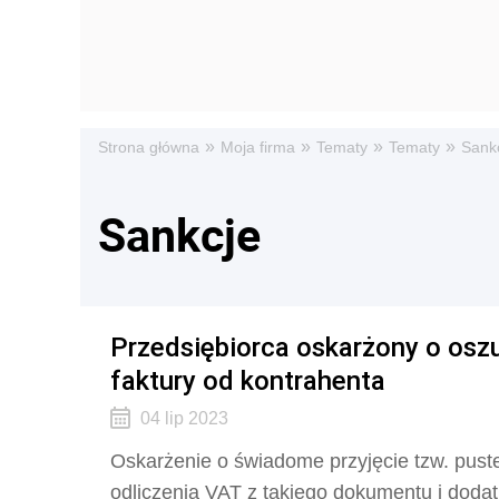
»
»
»
»
Strona główna
Moja firma
Tematy
Tematy
Sank
Sankcje
Przedsiębiorca oskarżony o os
faktury od kontrahenta
04 lip 2023
Oskarżenie o świadome przyjęcie tzw. puste
odliczenia VAT z takiego dokumentu i dod