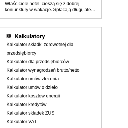
Właściciele hoteli cieszą się z dobrej
tam, gdzie wielu spędzi urlop po cichu
koniunktury w wakacje. Spłacają długi, ale
już martwią się, co będzie jesienią
Kalkulatory
Kalkulator składki zdrowotnej dla
przedsiębiorcy
Kalkulator dla przedsiębiorców
Kalkulator wynagrodzeń brutto/netto
Kalkulator umów zlecenia
Kalkulator umów o dzieło
Kalkulator kosztów energii
Kalkulator kredytów
Kalkulator składek ZUS
Kalkulator VAT