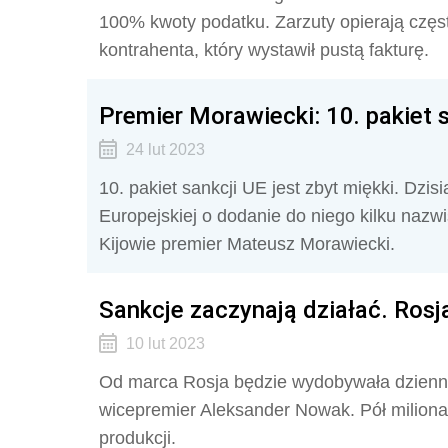
100% kwoty podatku. Zarzuty opierają częs
kontrahenta, który wystawił pustą fakturę.
Premier Morawiecki: 10. pakiet s
24 lut 2023
10. pakiet sankcji UE jest zbyt miękki. Dzis
Europejskiej o dodanie do niego kilku nazw
Kijowie premier Mateusz Morawiecki.
Sankcje zaczynają działać. Ros
10 lut 2023
Od marca Rosja będzie wydobywała dziennie
wicepremier Aleksander Nowak. Pół miliona 
produkcji.