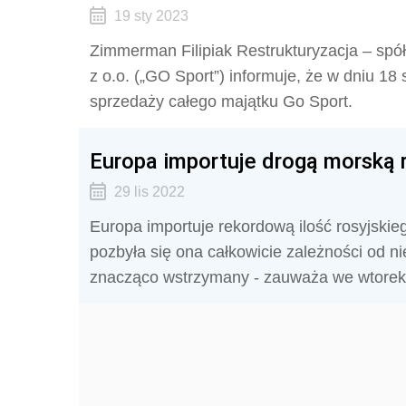
19 sty 2023
Zimmerman Filipiak Restrukturyzacja – spół
z o.o. („GO Sport”) informuje, że w dniu 18 
sprzedaży całego majątku Go Sport.
Europa importuje drogą morską 
29 lis 2022
Europa importuje rekordową ilość rosyjskie
pozbyła się ona całkowicie zależności od nie
znacząco wstrzymany - zauważa we wtorek 