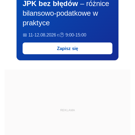
JPK bez błędów
– różnice
bilansowo-podatkowe w
praktyce
📅 11-12.08.2026 r.
🕐 9:00-15:00
Zapisz się
REKLAMA