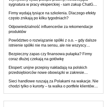
sygnatura w pracy eksperckiej - sam zakup ChatGPT
to nie wdrożenie AI w firmie
Firmy wydają tysiące na szkolenia. Dlaczego efekty
często znikają po kilku tygodniach?
Odpowiedzialność influencerów za rekomendacje
produktów
Powództwo o rozwiązanie spółki z o.o. – gdy dalsze
istnienie spółki nie ma sensu, ale nie wszyscy
wspólnicy są tego zdania
Bezpieczny zapas czy finansowa pułapka? Firmy
coraz dłużej czekają na gotówkę
Ekspert: unijne przepisy nakładają na polskich
przedsiębiorców nowe obowiązki w zakresie
opakowań
Sieci handlowe ruszają za Polakami na wakacje. Nie
chodzi tylko o kurorty – ta walka o portfele klientów
dzieje się także tam, gdzie wielu spędzi urlop po
cichu