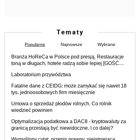
Tematy
Popularne
Najnowsze
Wybrane
Branża HoReCa w Polsce pod presją. Restauracje
toną w długach, hotele radzą sobie lepiej [GOŚĆ
INFOR.PL]
Laboratorium przywództwa
Fatalne dane z CEIDG: może zamykać się nawet 18
tys. jednoosobowych firm miesięcznie
Umowa o sprzedaż płodów rolnych. Co rolnik
wiedzieć powinien
Optymalizacja podatkowa a DAC8 - kryptowaluty za
granicą przestają być niewidoczne. I co dalej?
Wymyślony cytat, przepis prawny, nieistniejąca