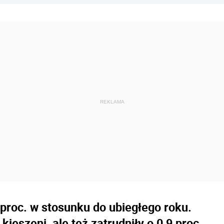
 proc. w stosunku do ubiegłego roku.
 kieszeni, ale też zatrudniły o 0,9 proc.