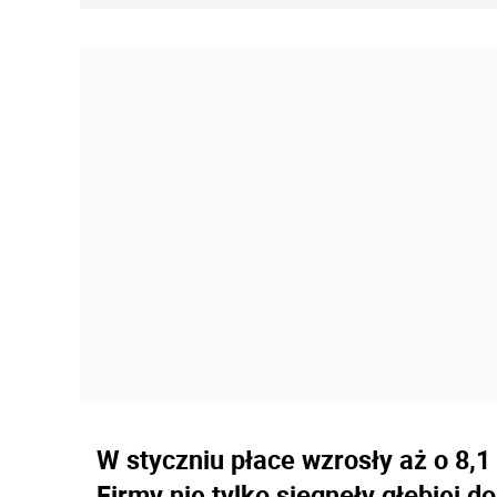
W styczniu płace wzrosły aż o 8,1
Firmy nie tylko sięgnęły głębiej do