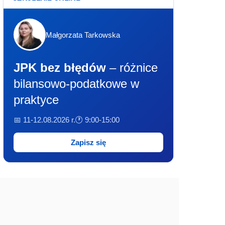
Małgorzata Tarkowska
JPK bez błędów
– różnice
bilansowo-podatkowe w
praktyce
📅 11-12.08.2026 r.
🕐 9:00-15:00
Zapisz się