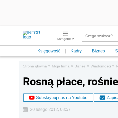
Kategorie
Księgowość
Kadry
Biznes
S
»
»
»
»
Strona główna
Moja firma
Biznes
Wiadomości
R
Rosną płace, rośnie
Subskrybuj nas na Youtube
Zapisz
20 lutego 2012, 08:57