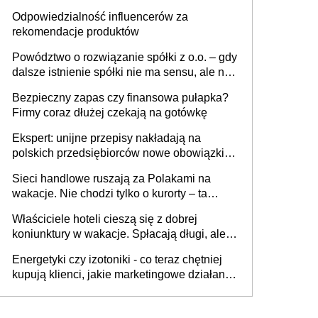
tygodniach?
Odpowiedzialność influencerów za
rekomendacje produktów
Powództwo o rozwiązanie spółki z o.o. – gdy
dalsze istnienie spółki nie ma sensu, ale nie
wszyscy wspólnicy są tego zdania
Bezpieczny zapas czy finansowa pułapka?
Firmy coraz dłużej czekają na gotówkę
Ekspert: unijne przepisy nakładają na
polskich przedsiębiorców nowe obowiązki w
zakresie opakowań
Sieci handlowe ruszają za Polakami na
wakacje. Nie chodzi tylko o kurorty – ta
walka o portfele klientów dzieje się także
Właściciele hoteli cieszą się z dobrej
tam, gdzie wielu spędzi urlop po cichu
koniunktury w wakacje. Spłacają długi, ale
już martwią się, co będzie jesienią
Energetyki czy izotoniki - co teraz chętniej
kupują klienci, jakie marketingowe działania
podejmują sklepy