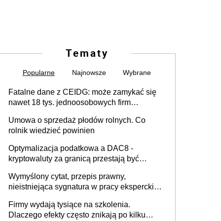
Tematy
Popularne
Najnowsze
Wybrane
Fatalne dane z CEIDG: może zamykać się
nawet 18 tys. jednoosobowych firm
miesięcznie
Umowa o sprzedaż płodów rolnych. Co
rolnik wiedzieć powinien
Optymalizacja podatkowa a DAC8 -
kryptowaluty za granicą przestają być
niewidoczne. I co dalej?
Wymyślony cytat, przepis prawny,
nieistniejąca sygnatura w pracy eksperckiej -
sam zakup ChatGPT to nie wdrożenie AI w
Firmy wydają tysiące na szkolenia.
firmie
Dlaczego efekty często znikają po kilku