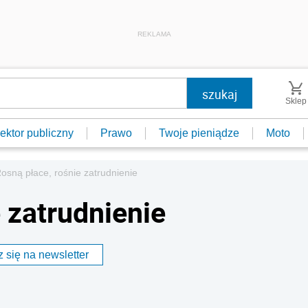
REKLAMA
Sklep
ektor publiczny
Prawo
Twoje pieniądze
Moto
osną płace, rośnie zatrudnienie
 zatrudnienie
 się na newsletter