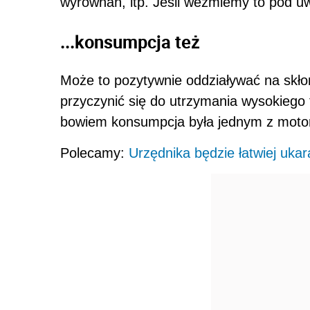
wyrównań, itp. Jeśli weźmiemy to pod uw
...konsumpcja też
Może to pozytywnie oddziaływać na skł
przyczynić się do utrzymania wysokieg
bowiem konsumpcja była jednym z mot
Polecamy:
Urzędnika będzie łatwiej ukar