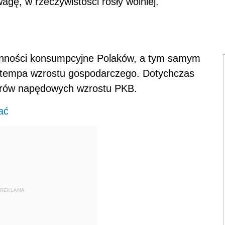
agę, w rzeczywistości rosły wolniej.
onności konsumpcyjne Polaków, a tym samym
o tempa wzrostu gospodarczego. Dotychczas
orów napędowych wzrostu PKB.
ać
REKLAMA