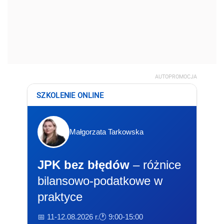
AUTOPROMOCJA
SZKOLENIE ONLINE
Małgorzata Tarkowska
JPK bez błędów
– różnice
bilansowo-podatkowe w
praktyce
📅 11-12.08.2026 r.
🕐 9:00-15:00