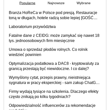
Popularne
Najnowsze
Wybrane
Branża HoReCa w Polsce pod presją. Restauracje
toną w długach, hotele radzą sobie lepiej [GOŚĆ
INFOR.PL]
Laboratorium przywództwa
Fatalne dane z CEIDG: może zamykać się nawet 18
tys. jednoosobowych firm miesięcznie
Umowa o sprzedaż płodów rolnych. Co rolnik
wiedzieć powinien
Optymalizacja podatkowa a DAC8 - kryptowaluty za
granicą przestają być niewidoczne. I co dalej?
Wymyślony cytat, przepis prawny, nieistniejąca
sygnatura w pracy eksperckiej - sam zakup ChatGPT
to nie wdrożenie AI w firmie
Firmy wydają tysiące na szkolenia. Dlaczego efekty
często znikają po kilku tygodniach?
Odpowiedzialność influencerów za rekomendacje