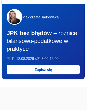
Małgorzata Tarkowska
JPK bez błędów
– różnice
bilansowo-podatkowe w
praktyce
📅 11-12.08.2026 r.
🕐 9:00-15:00
Zapisz się