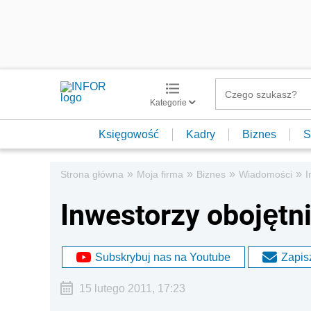
Kategorie
Księgowość
Kadry
Biznes
S
»
»
»
»
Strona główna
Moja firma
Biznes
Wiadomości
I
Inwestorzy obojętni
Subskrybuj nas na Youtube
Zapisz
15 lutego 2011, 17:23