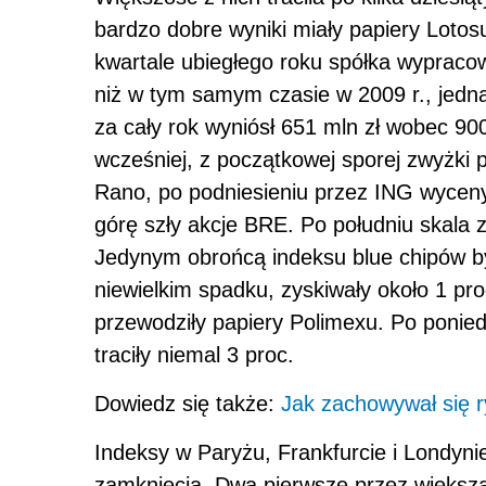
bardzo dobre wyniki miały papiery Lotos
kwartale ubiegłego roku spółka wypracow
niż w tym samym czasie w 2009 r., jedna
za cały rok wyniósł 651 mln zł wobec 900
wcześniej, z początkowej sporej zwyżki p
Rano, po podniesieniu przez ING wyceny 
górę szły akcje BRE. Po południu skala 
Jedynym obrońcą indeksu blue chipów b
niewielkim spadku, zyskiwały około 1 pr
przewodziły papiery Polimexu. Po ponied
traciły niemal 3 proc.
Dowiedz się także:
Jak zachowywał się r
Indeksy w Paryżu, Frankfurcie i Londyni
zamknięcia. Dwa pierwsze przez większą 