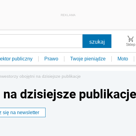
REKLAMA
Sklep
ektor publiczny
Prawo
Twoje pieniądze
Moto
nwestorzy obojętni na dzisiejsze publikacje
 na dzisiejsze publikacj
 się na newsletter