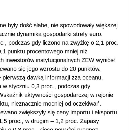
e były dość słabe, nie spowodowały większej
acznie dynamika gospodarki strefy euro.
c., podczas gdy liczono na zwyżkę o 2,1 proc.
0,1 punktu procentowego mniej niż
ch inwestorów instytucjonalnych ZEW wyniósł
iewano się jego wzrostu do 20 punktów.
ie pierwszą dawką informacji zza oceanu.
 w styczniu 0,3 proc., podczas gdy
 Wskaźnik aktywności gospodarczej w rejonie
ktu, nieznacznie mocniej od oczekiwań.
iewano zwiększyły się ceny importu i eksportu.
,5 proc., w drugim – 1,2 proc. Zapasy
iu o 0,8 proc., nieco powyżej prognoz.