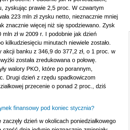
u, zyskując prawie 2,5 proc. W czwartym
ała 223 mln zł zysku netto, nieznacznie mniej
k znacznie więcej niż się spodziewano. Zysk
 mln zł w 2009 r. I podobnie jak dzień
o kilkudziesięciu minutach niewiele zostało.
akcji banku z 346,9 do 377,2 zł, o 1 proc. w
zwyżki została zredukowana o połowę.
yły walory PKO, które po porannym,
oc. Drugi dzień z rzędu spadkowiczom
ziałkowej przecenie o ponad 2 proc., dziś
ynek finansowy pod koniec stycznia?
e zaczęły dzień w okolicach poniedziałkowego
część dnia jedynie nieznacznie zmieniały