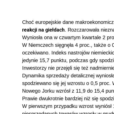
Choć europejskie dane makroekonomiczn
reakcji na giełdach
. Rozczarowała niezn
Wyniosła ona w czwartym kwartale 2 pro
W Niemczech sięgnęła 4 proc., także o 
oczekiwano. Indeks nastrojów niemiecki
jedynie 15,7 punktu, podczas gdy spodz
Inwestorzy nie przejęli się też nadmiern
Dynamika sprzedaży detalicznej wyniosła
spodziewano się jej wzrostu o 0,5 proc.
Nowego Jorku wzrósł z 11,9 do 15,4 pun
Prawie dwukrotnie bardziej niż się spodz
W pierwszym przypadku wzrost wyniósł 1
niesprzedanych towarów wzrosły w grudn