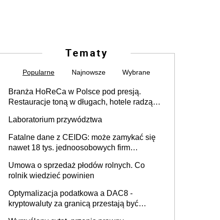
Tematy
Popularne
Najnowsze
Wybrane
Branża HoReCa w Polsce pod presją.
Restauracje toną w długach, hotele radzą
sobie lepiej [GOŚĆ INFOR.PL]
Laboratorium przywództwa
Fatalne dane z CEIDG: może zamykać się
nawet 18 tys. jednoosobowych firm
miesięcznie
Umowa o sprzedaż płodów rolnych. Co
rolnik wiedzieć powinien
Optymalizacja podatkowa a DAC8 -
kryptowaluty za granicą przestają być
niewidoczne. I co dalej?