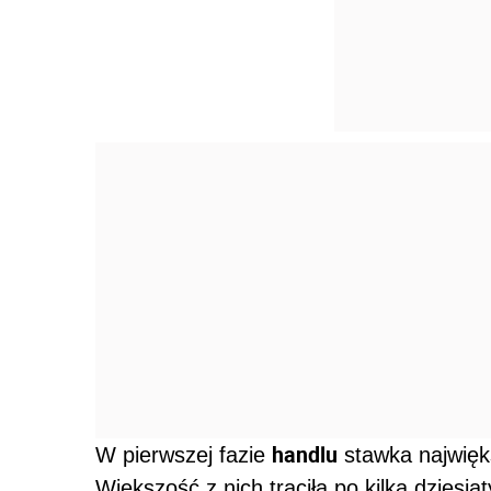
handlu
W pierwszej fazie
stawka najwięk
Większość z nich traciła po kilka dziesią