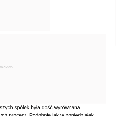
REKLAMA
szych spółek była dość wyrównana.
tych procent. Podobnie jak w poniedziałek,