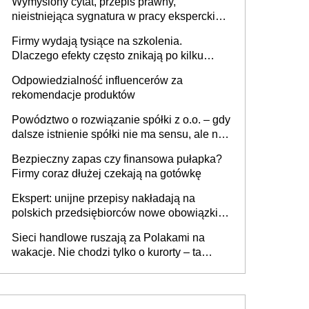
Wymyślony cytat, przepis prawny,
nieistniejąca sygnatura w pracy eksperckiej -
sam zakup ChatGPT to nie wdrożenie AI w
Firmy wydają tysiące na szkolenia.
firmie
Dlaczego efekty często znikają po kilku
tygodniach?
Odpowiedzialność influencerów za
rekomendacje produktów
Powództwo o rozwiązanie spółki z o.o. – gdy
dalsze istnienie spółki nie ma sensu, ale nie
wszyscy wspólnicy są tego zdania
Bezpieczny zapas czy finansowa pułapka?
Firmy coraz dłużej czekają na gotówkę
Ekspert: unijne przepisy nakładają na
polskich przedsiębiorców nowe obowiązki w
zakresie opakowań
Sieci handlowe ruszają za Polakami na
wakacje. Nie chodzi tylko o kurorty – ta
walka o portfele klientów dzieje się także
tam, gdzie wielu spędzi urlop po cichu