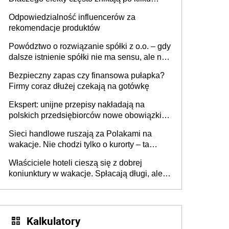
tygodniach?
Odpowiedzialność influencerów za
rekomendacje produktów
Powództwo o rozwiązanie spółki z o.o. – gdy
dalsze istnienie spółki nie ma sensu, ale nie
wszyscy wspólnicy są tego zdania
Bezpieczny zapas czy finansowa pułapka?
Firmy coraz dłużej czekają na gotówkę
Ekspert: unijne przepisy nakładają na
polskich przedsiębiorców nowe obowiązki w
zakresie opakowań
Sieci handlowe ruszają za Polakami na
wakacje. Nie chodzi tylko o kurorty – ta
walka o portfele klientów dzieje się także
Właściciele hoteli cieszą się z dobrej
tam, gdzie wielu spędzi urlop po cichu
koniunktury w wakacje. Spłacają długi, ale
już martwią się, co będzie jesienią
Kalkulatory