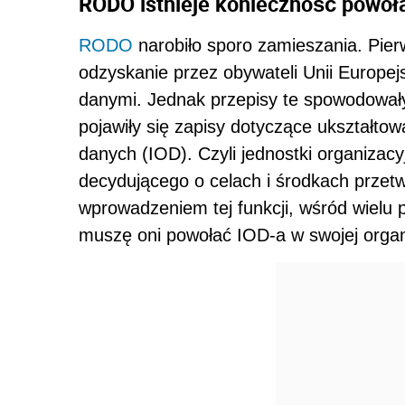
RODO istnieje konieczność powoł
RODO
narobiło sporo zamieszania. Pie
odzyskanie przez obywateli Unii Europejsk
danymi. Jednak przepisy te spowodowały 
pojawiły się zapisy dotyczące ukształto
danych (IOD). Czyli jednostki organizac
decydującego o celach i środkach prze
wprowadzeniem tej funkcji, wśród wielu p
muszę oni powołać IOD-a w swojej organ