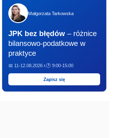
Małgorzata Tarkowska
JPK bez błędów
– różnice
bilansowo-podatkowe w
praktyce
📅 11-12.08.2026 r.
🕐 9:00-15:00
Zapisz się