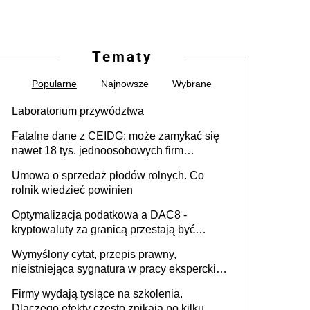
Tematy
Popularne
Najnowsze
Wybrane
Laboratorium przywództwa
Fatalne dane z CEIDG: może zamykać się
nawet 18 tys. jednoosobowych firm
miesięcznie
Umowa o sprzedaż płodów rolnych. Co
rolnik wiedzieć powinien
Optymalizacja podatkowa a DAC8 -
kryptowaluty za granicą przestają być
niewidoczne. I co dalej?
Wymyślony cytat, przepis prawny,
nieistniejąca sygnatura w pracy eksperckiej -
sam zakup ChatGPT to nie wdrożenie AI w
Firmy wydają tysiące na szkolenia.
firmie
Dlaczego efekty często znikają po kilku