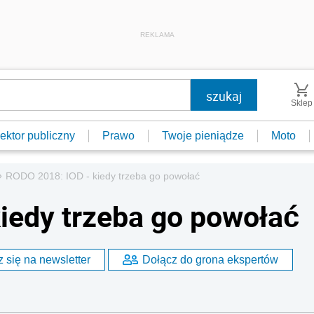
REKLAMA
Sklep
ektor publiczny
Prawo
Twoje pieniądze
Moto
»
RODO 2018: IOD - kiedy trzeba go powołać
iedy trzeba go powołać
 się na newsletter
Dołącz do grona ekspertów