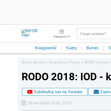
Kategorie
Księgowość
Kadry
Biznes
S
»
»
»
Strona główna
Moja firma
Prawo
RODO w firmie
RODO 2018: IOD - k
Subskrybuj nas na Youtube
Zapisz
24 września 2018, 13:13