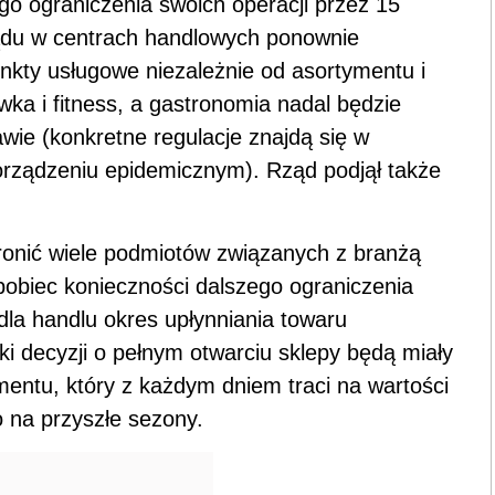
o ograniczenia swoich operacji przez 15
rządu w centrach handlowych ponownie
nkty usługowe niezależnie od asortymentu i
ka i fitness, a gastronomia nadal będzie
wie (konkretne regulacje znajdą się w
orządzeniu epidemicznym). Rząd podjął także
.
ronić wiele podmiotów związanych z branżą
apobiec konieczności dalszego ograniczenia
dla handlu okres upłynniania towaru
decyzji o pełnym otwarciu sklepy będą miały
entu, który z każdym dniem traci na wartości
 na przyszłe sezony.