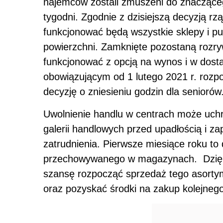
najemców zostali zmuszeni do znacząceg
tygodni. Zgodnie z dzisiejszą decyzją 
funkcjonować będą wszystkie sklepy i pu
powierzchni. Zamknięte pozostaną rozryw
funkcjonować z opcją na wynos i w dosta
obowiązującym od 1 lutego 2021 r. rozp
decyzję o zniesieniu godzin dla seniorów
Uwolnienie handlu w centrach może uch
galerii handlowych przed upadłością i z
zatrudnienia. Pierwsze miesiące roku to 
przechowywanego w magazynach. Dzięki 
szansę rozpocząć sprzedaż tego asortym
oraz pozyskać środki na zakup kolejnego