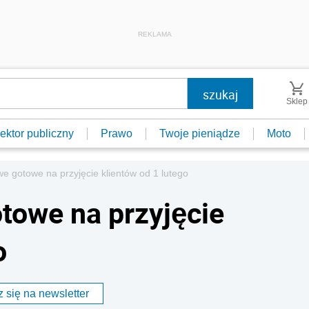
REKLAMA
Sklep
ektor publiczny
Prawo
Twoje pieniądze
Moto
e gotowe na przyjęcie klientów od 1 lutego
towe na przyjęcie
o
 się na newsletter