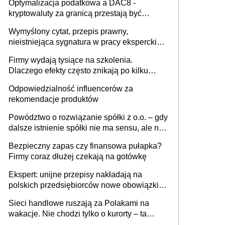
Optymalizacja podatkowa a DAC8 -
kryptowaluty za granicą przestają być
niewidoczne. I co dalej?
Wymyślony cytat, przepis prawny,
nieistniejąca sygnatura w pracy eksperckiej -
sam zakup ChatGPT to nie wdrożenie AI w
Firmy wydają tysiące na szkolenia.
firmie
Dlaczego efekty często znikają po kilku
tygodniach?
Odpowiedzialność influencerów za
rekomendacje produktów
Powództwo o rozwiązanie spółki z o.o. – gdy
dalsze istnienie spółki nie ma sensu, ale nie
wszyscy wspólnicy są tego zdania
Bezpieczny zapas czy finansowa pułapka?
Firmy coraz dłużej czekają na gotówkę
Ekspert: unijne przepisy nakładają na
polskich przedsiębiorców nowe obowiązki w
zakresie opakowań
Sieci handlowe ruszają za Polakami na
wakacje. Nie chodzi tylko o kurorty – ta
walka o portfele klientów dzieje się także