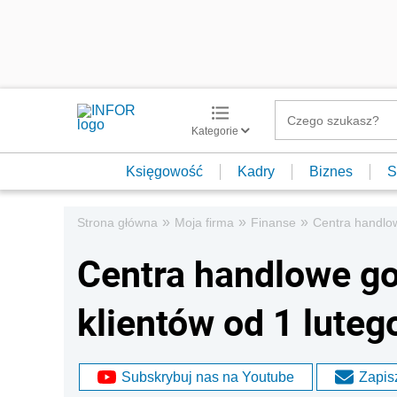
Kategorie
Księgowość
Kadry
Biznes
S
»
»
»
Strona główna
Moja firma
Finanse
Centra handlow
Centra handlowe go
klientów od 1 luteg
Subskrybuj nas na Youtube
Zapisz