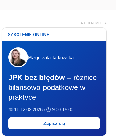
AUTOPROMOCJA
SZKOLENIE ONLINE
Małgorzata Tarkowska
JPK bez błędów
– różnice
bilansowo-podatkowe w
praktyce
📅 11-12.08.2026 r.
🕐 9:00-15:00
Zapisz się