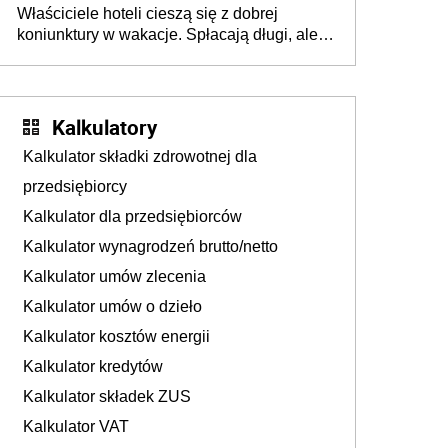
Właściciele hoteli cieszą się z dobrej
tam, gdzie wielu spędzi urlop po cichu
koniunktury w wakacje. Spłacają długi, ale
już martwią się, co będzie jesienią
Kalkulatory
Kalkulator składki zdrowotnej dla
przedsiębiorcy
Kalkulator dla przedsiębiorców
Kalkulator wynagrodzeń brutto/netto
Kalkulator umów zlecenia
Kalkulator umów o dzieło
Kalkulator kosztów energii
Kalkulator kredytów
Kalkulator składek ZUS
Kalkulator VAT