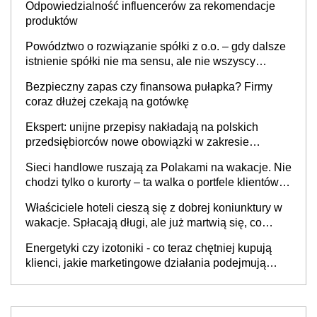
Odpowiedzialność influencerów za rekomendacje
produktów
Powództwo o rozwiązanie spółki z o.o. – gdy dalsze
istnienie spółki nie ma sensu, ale nie wszyscy
wspólnicy są tego zdania
Bezpieczny zapas czy finansowa pułapka? Firmy
coraz dłużej czekają na gotówkę
Ekspert: unijne przepisy nakładają na polskich
przedsiębiorców nowe obowiązki w zakresie
opakowań
Sieci handlowe ruszają za Polakami na wakacje. Nie
chodzi tylko o kurorty – ta walka o portfele klientów
dzieje się także tam, gdzie wielu spędzi urlop po
Właściciele hoteli cieszą się z dobrej koniunktury w
cichu
wakacje. Spłacają długi, ale już martwią się, co
będzie jesienią
Energetyki czy izotoniki - co teraz chętniej kupują
klienci, jakie marketingowe działania podejmują
sklepy