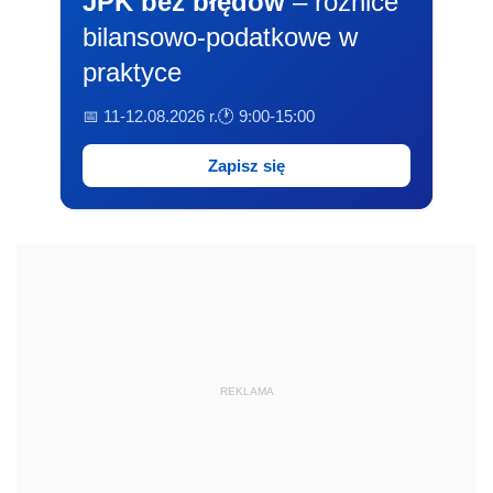
JPK bez błędów
– różnice
bilansowo-podatkowe w
praktyce
📅 11-12.08.2026 r.
🕐 9:00-15:00
Zapisz się
REKLAMA