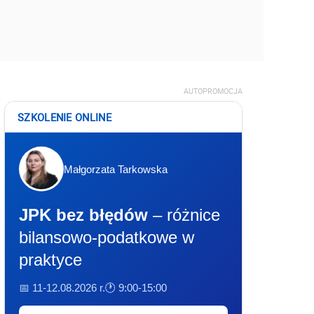
AUTOPROMOCJA
SZKOLENIE ONLINE
Małgorzata Tarkowska
JPK bez błędów
– różnice
bilansowo-podatkowe w
praktyce
📅 11-12.08.2026 r.
🕐 9:00-15:00