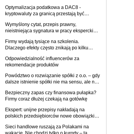
Optymalizacja podatkowa a DAC8 -
kryptowaluty za granicą przestają być
niewidoczne. I co dalej?
Wymyślony cytat, przepis prawny,
nieistniejąca sygnatura w pracy eksperckiej -
sam zakup ChatGPT to nie wdrożenie AI w
Firmy wydają tysiące na szkolenia.
firmie
Dlaczego efekty często znikają po kilku
tygodniach?
Odpowiedzialność influencerów za
rekomendacje produktów
Powództwo o rozwiązanie spółki z o.o. – gdy
dalsze istnienie spółki nie ma sensu, ale nie
wszyscy wspólnicy są tego zdania
Bezpieczny zapas czy finansowa pułapka?
Firmy coraz dłużej czekają na gotówkę
Ekspert: unijne przepisy nakładają na
polskich przedsiębiorców nowe obowiązki w
zakresie opakowań
Sieci handlowe ruszają za Polakami na
wakacje. Nie chodzi tylko o kurorty – ta