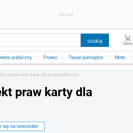
REKLAMA
Sklep
ektor publiczny
Prawo
Twoje pieniądze
Moto
rzy pojekt praw karty dla przedsiębiorców
kt praw karty dla
 się na newsletter