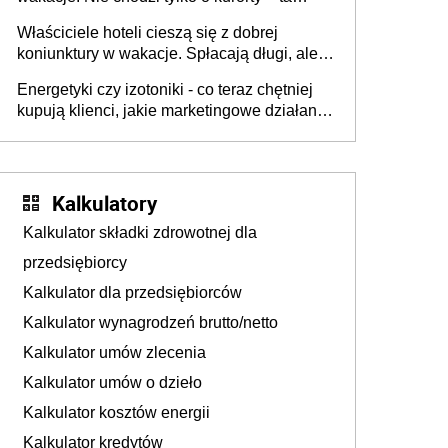
walka o portfele klientów dzieje się także
Właściciele hoteli cieszą się z dobrej
tam, gdzie wielu spędzi urlop po cichu
koniunktury w wakacje. Spłacają długi, ale
już martwią się, co będzie jesienią
Energetyki czy izotoniki - co teraz chętniej
kupują klienci, jakie marketingowe działania
podejmują sklepy
Kalkulatory
Kalkulator składki zdrowotnej dla
przedsiębiorcy
Kalkulator dla przedsiębiorców
Kalkulator wynagrodzeń brutto/netto
Kalkulator umów zlecenia
Kalkulator umów o dzieło
Kalkulator kosztów energii
Kalkulator kredytów