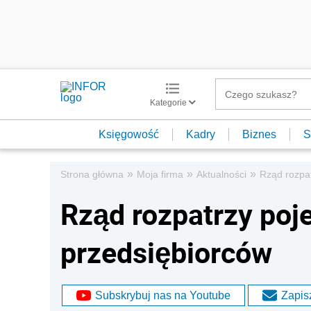
Kategorie
Księgowość
Kadry
Biznes
S
»
»
»
Strona główna
Moja firma
Aktualności
Rząd rozpat
Rząd rozpatrzy poje
przedsiębiorców
Subskrybuj nas na Youtube
Zapisz