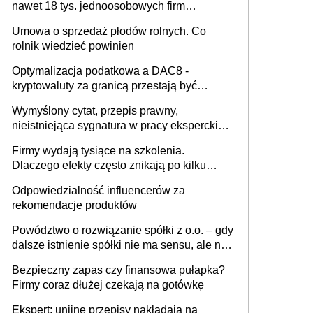
nawet 18 tys. jednoosobowych firm
miesięcznie
Umowa o sprzedaż płodów rolnych. Co
rolnik wiedzieć powinien
Optymalizacja podatkowa a DAC8 -
kryptowaluty za granicą przestają być
niewidoczne. I co dalej?
Wymyślony cytat, przepis prawny,
nieistniejąca sygnatura w pracy eksperckiej -
sam zakup ChatGPT to nie wdrożenie AI w
Firmy wydają tysiące na szkolenia.
firmie
Dlaczego efekty często znikają po kilku
tygodniach?
Odpowiedzialność influencerów za
rekomendacje produktów
Powództwo o rozwiązanie spółki z o.o. – gdy
dalsze istnienie spółki nie ma sensu, ale nie
wszyscy wspólnicy są tego zdania
Bezpieczny zapas czy finansowa pułapka?
Firmy coraz dłużej czekają na gotówkę
Ekspert: unijne przepisy nakładają na