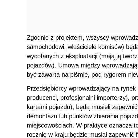
Zgodnie z projektem, wszyscy wprowadza
samochodowi, właściciele komisów) będą
wycofanych z eksploatacji (mają ją twor
pojazdów). Umowa między wprowadzając
być zawarta na piśmie, pod rygorem nie
Przedsiębiorcy wprowadzający na rynek 
producenci, profesjonalni importerzy), 
kartami pojazdu), będą musieli zapewnić 
demontażu lub punktów zbierania pojaz
miejscowościach. W praktyce oznacza t
rocznie w kraju będzie musiał zapewnić f