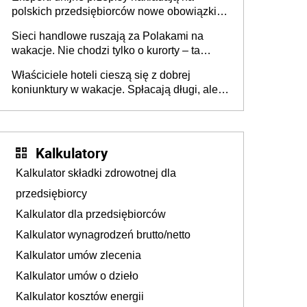
polskich przedsiębiorców nowe obowiązki w
zakresie opakowań
Sieci handlowe ruszają za Polakami na
wakacje. Nie chodzi tylko o kurorty – ta
walka o portfele klientów dzieje się także
Właściciele hoteli cieszą się z dobrej
tam, gdzie wielu spędzi urlop po cichu
koniunktury w wakacje. Spłacają długi, ale
już martwią się, co będzie jesienią
Kalkulatory
Kalkulator składki zdrowotnej dla
przedsiębiorcy
Kalkulator dla przedsiębiorców
Kalkulator wynagrodzeń brutto/netto
Kalkulator umów zlecenia
Kalkulator umów o dzieło
Kalkulator kosztów energii