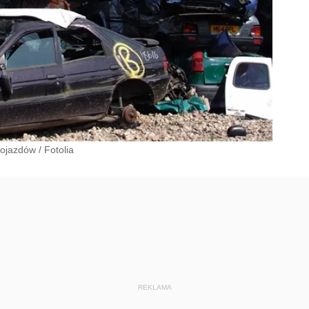
pojazdów
/
Fotolia