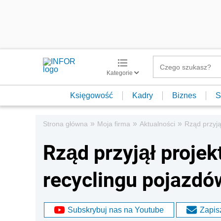
Kategorie
Księgowość
Kadry
Biznes
S
»
»
»
Strona główna
Moja firma
Aktualności
Rząd przyją
Rząd przyjął projek
recyclingu pojazdó
Subskrybuj nas na Youtube
Zapisz