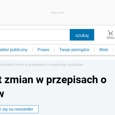
REKLAMA
Sklep
ektor publiczny
Prawo
Twoje pieniądze
Moto
ł projekt zmian w przepisach o recyclingu pojazdów
t zmian w przepisach o
w
 się na newsletter