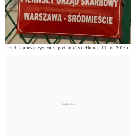
Urząd skarbowy wypełni za podatników deklaracje PIT od 2015 r.