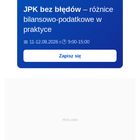
JPK bez błędów
– różnice
bilansowo-podatkowe w
praktyce
📅 11-12.08.2026 r.
🕐 9:00-15:00
Zapisz się
REKLAMA