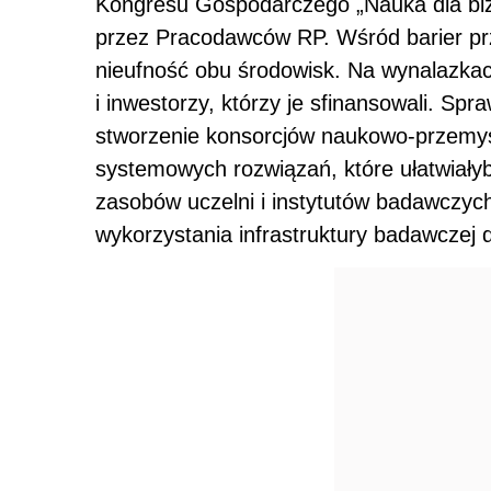
Kongresu Gospodarczego „Nauka dla bi
przez Pracodawców RP. Wśród barier pr
nieufność obu środowisk. Na wynalazkac
i inwestorzy, którzy je sfinansowali. Spr
stworzenie konsorcjów naukowo-przemysł
systemowych rozwiązań, które ułatwiałyby
zasobów uczelni i instytutów badawczyc
wykorzystania infrastruktury badawczej