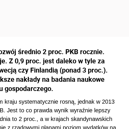
ozwój średnio 2 proc. PKB rocznie.
. Z 0,9 proc. jest daleko w tyle za
ecją czy Finlandią (ponad 3 proc.).
iększe nakłady na badania naukowe
u gospodarczego.
 kraju systematycznie rosną, jednak w 2013
KB. Jest to co prawda wynik wyraźnie lepszy
rednia to 2 proc., a w krajach skandynawskich
dnie z rządowymi planami poziom wydatków na