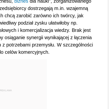
znesu,
biznes
dla nauki”, zorganizowanego
zedsiębiorcy dostrzegają m.in. wzajemną
h chcą zarobić zarówno ich twórcy, jak
awiedliwy podział zysku ułatwiłoby np.
owych i komercjalizacja wiedzy. Brak jest
 osiąganie synergii wynikającej z łączenia
h z potrzebami przemysłu. W szczególności
 do celów komercyjnych.
REKLAMA