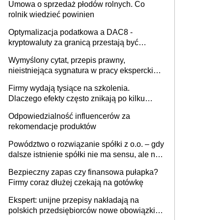
Umowa o sprzedaż płodów rolnych. Co
rolnik wiedzieć powinien
Optymalizacja podatkowa a DAC8 -
kryptowaluty za granicą przestają być
niewidoczne. I co dalej?
Wymyślony cytat, przepis prawny,
nieistniejąca sygnatura w pracy eksperckiej -
sam zakup ChatGPT to nie wdrożenie AI w
Firmy wydają tysiące na szkolenia.
firmie
Dlaczego efekty często znikają po kilku
tygodniach?
Odpowiedzialność influencerów za
rekomendacje produktów
Powództwo o rozwiązanie spółki z o.o. – gdy
dalsze istnienie spółki nie ma sensu, ale nie
wszyscy wspólnicy są tego zdania
Bezpieczny zapas czy finansowa pułapka?
Firmy coraz dłużej czekają na gotówkę
Ekspert: unijne przepisy nakładają na
polskich przedsiębiorców nowe obowiązki w