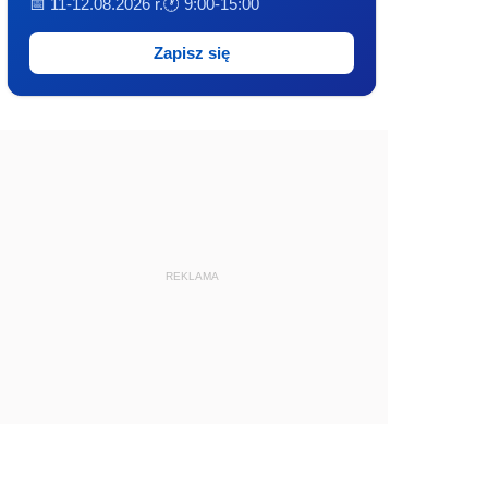
📅 11-12.08.2026 r.
🕐 9:00-15:00
Zapisz się
REKLAMA