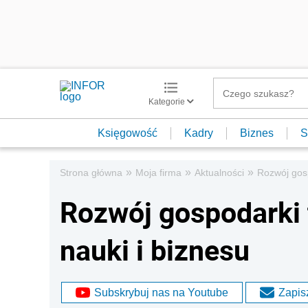
Kategorie
Księgowość
Kadry
Biznes
S
»
»
»
Strona główna
Moja firma
Aktualności
Rozwój gosp
Rozwój gospodarki 
nauki i biznesu
Subskrybuj nas na Youtube
Zapisz