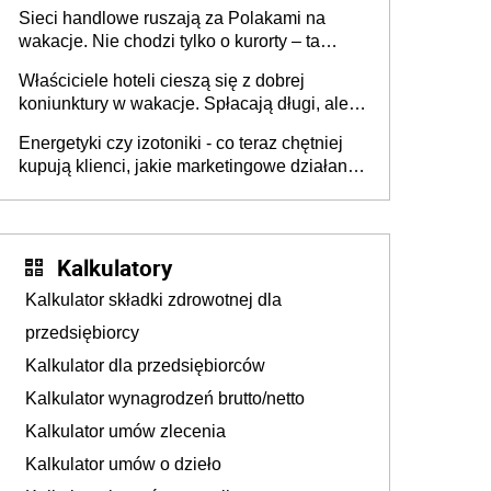
zakresie opakowań
Sieci handlowe ruszają za Polakami na
wakacje. Nie chodzi tylko o kurorty – ta
walka o portfele klientów dzieje się także
Właściciele hoteli cieszą się z dobrej
tam, gdzie wielu spędzi urlop po cichu
koniunktury w wakacje. Spłacają długi, ale
już martwią się, co będzie jesienią
Energetyki czy izotoniki - co teraz chętniej
kupują klienci, jakie marketingowe działania
podejmują sklepy
Kalkulatory
Kalkulator składki zdrowotnej dla
przedsiębiorcy
Kalkulator dla przedsiębiorców
Kalkulator wynagrodzeń brutto/netto
Kalkulator umów zlecenia
Kalkulator umów o dzieło