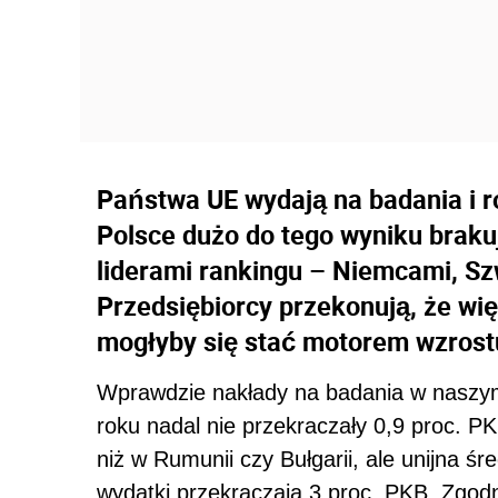
Państwa UE wydają na badania i r
Polsce dużo do tego wyniku brakuje
liderami rankingu – Niemcami, Szw
Przedsiębiorcy przekonują, że w
mogłyby się stać motorem wzrost
Wprawdzie nakłady na badania w naszym
roku nadal nie przekraczały 0,9 proc. P
niż w Rumunii czy Bułgarii, ale unijna ś
wydatki przekraczają 3 proc. PKB. Zgo