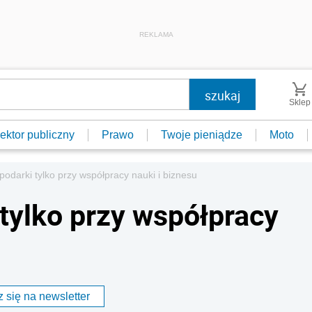
REKLAMA
Sklep
ektor publiczny
Prawo
Twoje pieniądze
Moto
odarki tylko przy współpracy nauki i biznesu
tylko przy współpracy
 się na newsletter