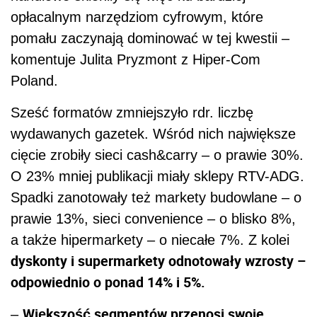
opłacalnym narzędziom cyfrowym, które
pomału zaczynają dominować w tej kwestii –
komentuje Julita Pryzmont z Hiper-Com
Poland.
Sześć formatów zmniejszyło rdr. liczbę
wydawanych gazetek. Wśród nich największe
cięcie zrobiły sieci cash&carry – o prawie 30%.
O 23% mniej publikacji miały sklepy RTV-ADG.
Spadki zanotowały też markety budowlane – o
prawie 13%, sieci convenience – o blisko 8%,
a także hipermarkety – o niecałe 7%. Z kolei
dyskonty i supermarkety odnotowały wzrosty –
odpowiednio o ponad 14% i 5%.
Większość segmentów przenosi swoje
–