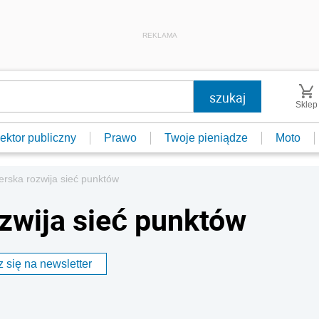
REKLAMA
Sklep
ektor publiczny
Prawo
Twoje pieniądze
Moto
erska rozwija sieć punktów
ozwija sieć punktów
 się na newsletter