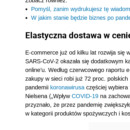
Zobacz również:
Pomyśl, zanim wydrukujesz tę wiado
W jakim stanie będzie biznes po pa
Elastyczna dostawa w ceni
E-commerce już od kilku lat rozwija się
SARS-CoV-2 okazała się dodatkowym katal
online’u. Według czerwcowego raportu 
zakupy w sieci robi już 72 proc. polskic
pandemii
koronawirusa
częściej wybiera 
Nielsena („Wpływ
COVID-19
na zachowa
przyznało, że przez pandemię zwiększył
w kategorii produktów spożywczych i k