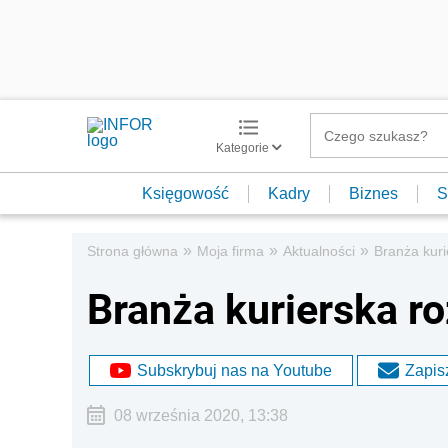
Kategorie
Księgowość
Kadry
Biznes
S
»
»
»
Strona główna
Moja firma
Aktualności
Branża kuri
Branża kurierska r
Subskrybuj nas na Youtube
Zapisz
08 września 2020, 13:38