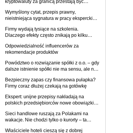
kryptowaluty za granicą przestają być
niewidoczne. I co dalej?
Wymyślony cytat, przepis prawny,
nieistniejąca sygnatura w pracy eksperckiej -
sam zakup ChatGPT to nie wdrożenie AI w
Firmy wydają tysiące na szkolenia.
firmie
Dlaczego efekty często znikają po kilku
tygodniach?
Odpowiedzialność influencerów za
rekomendacje produktów
Powództwo o rozwiązanie spółki z o.o. – gdy
dalsze istnienie spółki nie ma sensu, ale nie
wszyscy wspólnicy są tego zdania
Bezpieczny zapas czy finansowa pułapka?
Firmy coraz dłużej czekają na gotówkę
Ekspert: unijne przepisy nakładają na
polskich przedsiębiorców nowe obowiązki w
zakresie opakowań
Sieci handlowe ruszają za Polakami na
wakacje. Nie chodzi tylko o kurorty – ta
walka o portfele klientów dzieje się także
Właściciele hoteli cieszą się z dobrej
tam, gdzie wielu spędzi urlop po cichu