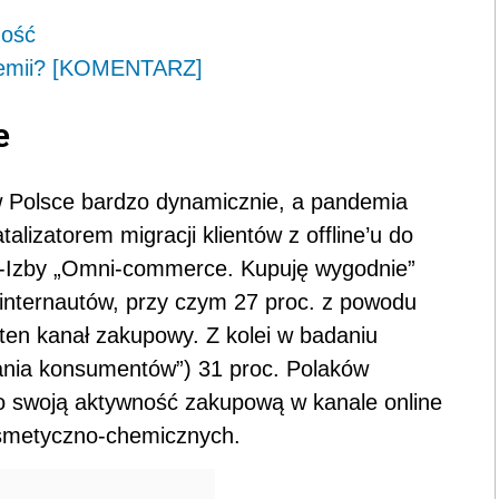
mość
ndemii? [KOMENTARZ]
e
 w Polsce bardzo dynamicznie, a pandemia
izatorem migracji klientów z offline’u do
e-Izby „Omni-commerce. Kupuję wygodnie”
h internautów, przy czym 27 proc. z powodu
ten kanał zakupowy. Z kolei w badaniu
nia konsumentów”) 31 proc. Polaków
o swoją aktywność zakupową w kanale online
osmetyczno-chemicznych.