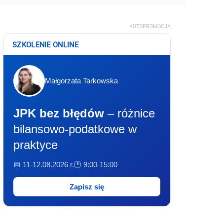
AUTOPROMOCJA
SZKOLENIE ONLINE
Małgorzata Tarkowska
JPK bez błędów
– różnice
bilansowo-podatkowe w
praktyce
📅 11-12.08.2026 r.
🕐 9:00-15:00
Zapisz się