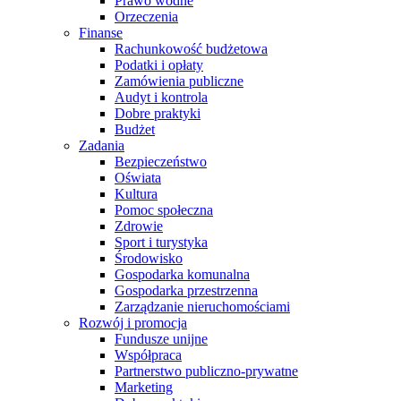
Prawo wodne
Orzeczenia
Finanse
Rachunkowość budżetowa
Podatki i opłaty
Zamówienia publiczne
Audyt i kontrola
Dobre praktyki
Budżet
Zadania
Bezpieczeństwo
Oświata
Kultura
Pomoc społeczna
Zdrowie
Sport i turystyka
Środowisko
Gospodarka komunalna
Gospodarka przestrzenna
Zarządzanie nieruchomościami
Rozwój i promocja
Fundusze unijne
Współpraca
Partnerstwo publiczno-prywatne
Marketing