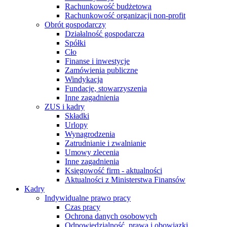
Rachunkowość budżetowa
Rachunkowość organizacji non-profit
Obrót gospodarczy
Działalność gospodarcza
Spółki
Cło
Finanse i inwestycje
Zamówienia publiczne
Windykacja
Fundacje, stowarzyszenia
Inne zagadnienia
ZUS i kadry
Składki
Urlopy
Wynagrodzenia
Zatrudnianie i zwalnianie
Umowy zlecenia
Inne zagadnienia
Księgowość firm - aktualności
Aktualności z Ministerstwa Finansów
Kadry
Indywidualne prawo pracy
Czas pracy
Ochrona danych osobowych
Odpowiedzialność, prawa i obowiązki