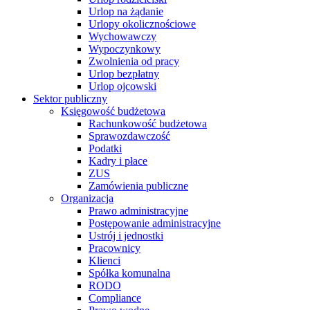
Urlop na żądanie
Urlopy okolicznościowe
Wychowawczy
Wypoczynkowy
Zwolnienia od pracy
Urlop bezpłatny
Urlop ojcowski
Sektor publiczny
Księgowość budżetowa
Rachunkowość budżetowa
Sprawozdawczość
Podatki
Kadry i płace
ZUS
Zamówienia publiczne
Organizacja
Prawo administracyjne
Postępowanie administracyjne
Ustrój i jednostki
Pracownicy
Klienci
Spółka komunalna
RODO
Compliance