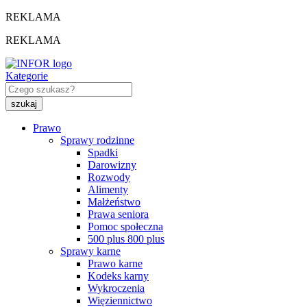
REKLAMA
REKLAMA
Kategorie
Prawo
Sprawy rodzinne
Spadki
Darowizny
Rozwody
Alimenty
Małżeństwo
Prawa seniora
Pomoc społeczna
500 plus 800 plus
Sprawy karne
Prawo karne
Kodeks karny
Wykroczenia
Więziennictwo