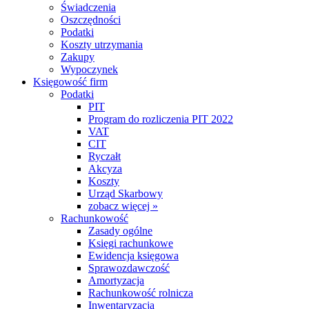
Świadczenia
Oszczędności
Podatki
Koszty utrzymania
Zakupy
Wypoczynek
Księgowość firm
Podatki
PIT
Program do rozliczenia PIT 2022
VAT
CIT
Ryczałt
Akcyza
Koszty
Urząd Skarbowy
zobacz więcej »
Rachunkowość
Zasady ogólne
Księgi rachunkowe
Ewidencja księgowa
Sprawozdawczość
Amortyzacja
Rachunkowość rolnicza
Inwentaryzacja