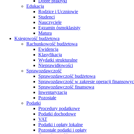
Dobre praktyki
Edukacja
Rodzice i Uczniowie
Studenci
Nauczyciele
Egzamin ósmoklasisty
Matura
Księgowość budżetowa
Rachunkowość budżetowa
Ewidencja
Klasyfikacja
Wydatki strukturalne
Nieprawidłowości
Sprawozdawczość
Sprawozdawczość budżetowa
Sprawozdawczość w zakresie operacji finansowy
Sprawozdawczość finansowa
Inwentaryzacja
Pozostałe
Podatki
Procedury podatkowe
Podatki dochodowe
VAT
Podatki i opłaty lokalne
Pozostałe podatki i opłaty