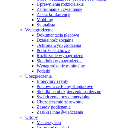
Uprawnienia rodzicielskie
Zatrudnianie i zwalnianie
Zakaz konkurencji
Mobbing
Sygnalista
Wynagrodzenia
Dokumentacja płacowa
Działalność socjalna
Ochrona wynagrodzenia
Podróże służbowe
Rozliczanie wynagrodzeń
Składniki wynagrodzenia
Wynagrodzenie minimalne
Podatki
Ubezpieczenia
Emerytury i renty
Pracownicze Plany Kapitałowe
Składki na ubezpieczenie społeczne
Świadczenie przedemerytalne
Ubezpieczenie zdrowotne
Zasady podlegania
Zasiłki i inne świadczenia
Urlopy
Macierzyński
Urlop rodzicielski