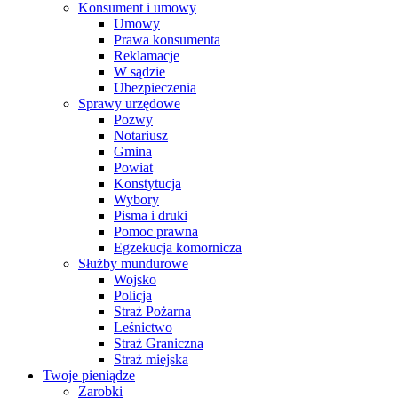
Konsument i umowy
Umowy
Prawa konsumenta
Reklamacje
W sądzie
Ubezpieczenia
Sprawy urzędowe
Pozwy
Notariusz
Gmina
Powiat
Konstytucja
Wybory
Pisma i druki
Pomoc prawna
Egzekucja komornicza
Służby mundurowe
Wojsko
Policja
Straż Pożarna
Leśnictwo
Straż Graniczna
Straż miejska
Twoje pieniądze
Zarobki