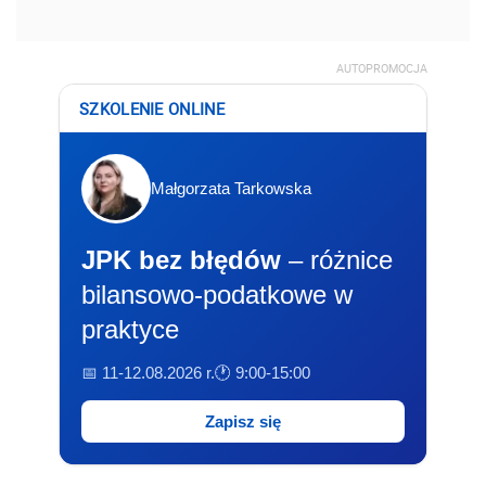
AUTOPROMOCJA
SZKOLENIE ONLINE
Małgorzata Tarkowska
JPK bez błędów
– różnice
bilansowo-podatkowe w
praktyce
📅 11-12.08.2026 r.
🕐 9:00-15:00
Zapisz się