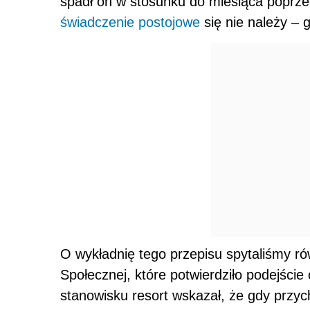
spadł on w stosunku do miesiąca poprzed
świadczenie postojowe
się nie należy – g
O wykładnię tego przepisu spytaliśmy rów
Społecznej, które potwierdziło podejśc
stanowisku
resort
wskazał, że gdy przyc