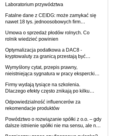
Laboratorium przywództwa
Fatalne dane z CEIDG: może zamykać się
nawet 18 tys. jednoosobowych firm
miesięcznie
Umowa o sprzedaż płodów rolnych. Co
rolnik wiedzieć powinien
Optymalizacja podatkowa a DAC8 -
kryptowaluty za granicą przestają być
niewidoczne. I co dalej?
Wymyślony cytat, przepis prawny,
nieistniejąca sygnatura w pracy eksperckiej -
sam zakup ChatGPT to nie wdrożenie AI w
Firmy wydają tysiące na szkolenia.
firmie
Dlaczego efekty często znikają po kilku
tygodniach?
Odpowiedzialność influencerów za
rekomendacje produktów
Powództwo o rozwiązanie spółki z o.o. – gdy
dalsze istnienie spółki nie ma sensu, ale nie
wszyscy wspólnicy są tego zdania