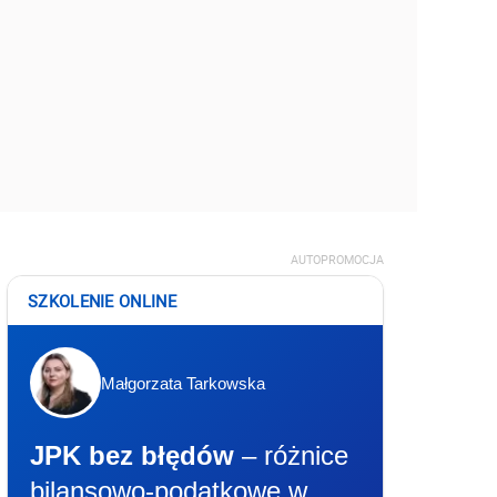
AUTOPROMOCJA
SZKOLENIE ONLINE
Małgorzata Tarkowska
JPK bez błędów
– różnice
bilansowo-podatkowe w