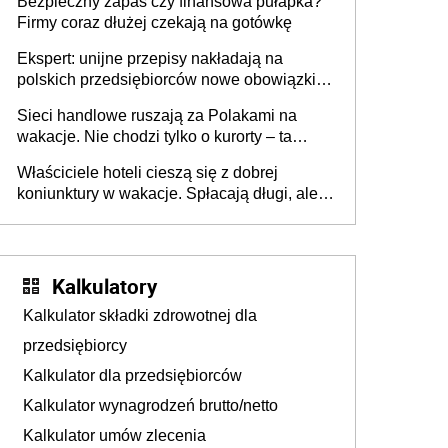
Bezpieczny zapas czy finansowa pułapka?
Firmy coraz dłużej czekają na gotówkę
Ekspert: unijne przepisy nakładają na
polskich przedsiębiorców nowe obowiązki w
zakresie opakowań
Sieci handlowe ruszają za Polakami na
wakacje. Nie chodzi tylko o kurorty – ta
walka o portfele klientów dzieje się także
Właściciele hoteli cieszą się z dobrej
tam, gdzie wielu spędzi urlop po cichu
koniunktury w wakacje. Spłacają długi, ale
już martwią się, co będzie jesienią
Kalkulatory
Kalkulator składki zdrowotnej dla
przedsiębiorcy
Kalkulator dla przedsiębiorców
Kalkulator wynagrodzeń brutto/netto
Kalkulator umów zlecenia