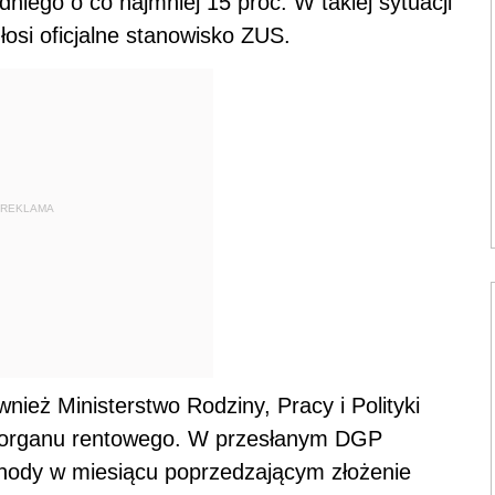
niego o co najmniej 15 proc. W takiej sytuacji
łosi oficjalne stanowisko ZUS.
REKLAMA
nież Ministerstwo Rodziny, Pracy i Polityki
ie organu rentowego. W przesłanym DGP
hody w miesiącu poprzedzającym złożenie