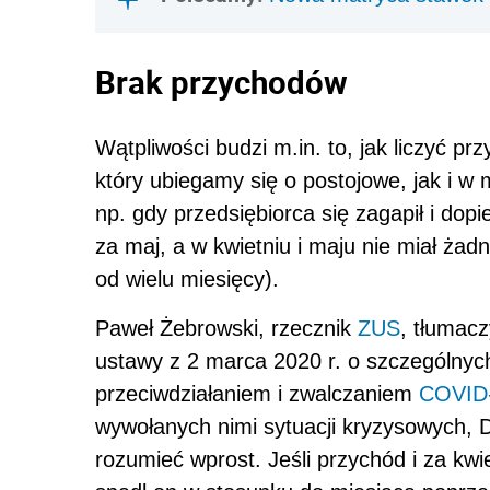
Brak przychodów
Wątpliwości budzi m.in. to, jak liczyć p
który ubiegamy się o postojowe, jak i w
np. gdy
przedsiębiorca
się zagapił i dop
za maj, a w kwietniu i maju nie miał ża
od wielu miesięcy).
Paweł Żebrowski, rzecznik
ZUS
, tłumacz
ustawy z 2 marca 2020 r. o szczególnyc
przeciwdziałaniem i zwalczaniem
COVID
wywołanych nimi sytuacji kryzysowych, D
rozumieć wprost. Jeśli przychód i za kwie