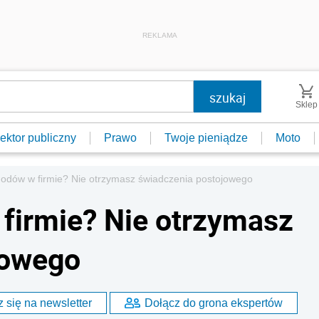
REKLAMA
Sklep
ektor publiczny
Prawo
Twoje pieniądze
Moto
hodów w firmie? Nie otrzymasz świadczenia postojowego
firmie? Nie otrzymasz
jowego
 się na newsletter
Dołącz do grona ekspertów