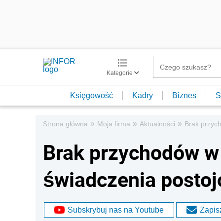
Kategorie
Księgowość
Kadry
Biznes
S
»
»
»
Strona główna
Moja firma
Aktualności
Brak przyc
Brak przychodów w 
świadczenia posto
Subskrybuj nas na Youtube
Zapisz