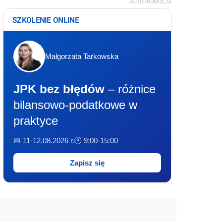
AUTOPROMOCJA
SZKOLENIE ONLINE
Małgorzata Tarkowska
JPK bez błędów
– różnice
bilansowo-podatkowe w
praktyce
📅 11-12.08.2026 r.
🕐 9:00-15:00
Zapisz się