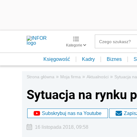
Kategorie
Księgowość
Kadry
Biznes
S
»
»
»
Strona główna
Moja firma
Aktualności
Sytuacja na
Sytuacja na rynku 
Subskrybuj nas na Youtube
Zapisz
16 listopada 2018, 09:58