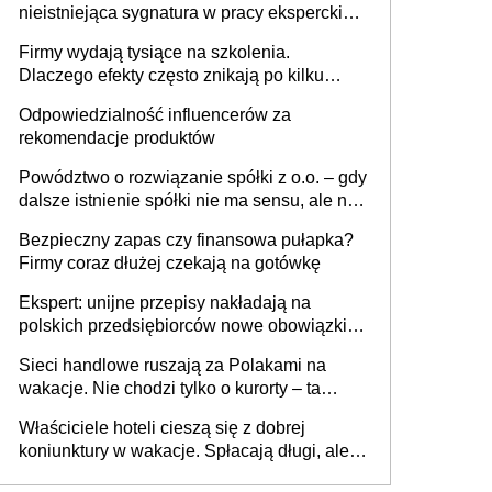
nieistniejąca sygnatura w pracy eksperckiej -
sam zakup ChatGPT to nie wdrożenie AI w
Firmy wydają tysiące na szkolenia.
firmie
Dlaczego efekty często znikają po kilku
tygodniach?
Odpowiedzialność influencerów za
rekomendacje produktów
Powództwo o rozwiązanie spółki z o.o. – gdy
dalsze istnienie spółki nie ma sensu, ale nie
wszyscy wspólnicy są tego zdania
Bezpieczny zapas czy finansowa pułapka?
Firmy coraz dłużej czekają na gotówkę
Ekspert: unijne przepisy nakładają na
polskich przedsiębiorców nowe obowiązki w
zakresie opakowań
Sieci handlowe ruszają za Polakami na
wakacje. Nie chodzi tylko o kurorty – ta
walka o portfele klientów dzieje się także
Właściciele hoteli cieszą się z dobrej
tam, gdzie wielu spędzi urlop po cichu
koniunktury w wakacje. Spłacają długi, ale
już martwią się, co będzie jesienią