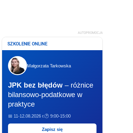
AUTOPROMOCJA
SZKOLENIE ONLINE
Małgorzata Tarkowska
JPK bez błędów
– różnice
bilansowo-podatkowe w
praktyce
📅 11-12.08.2026 r.
🕐 9:00-15:00
Zapisz się