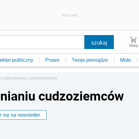
REKLAMA
Sklep
ektor publiczny
Prawo
Twoje pieniądze
Moto
 w zatrudnianiu cudzoziemców
dnianiu cudzoziemców
 się na newsletter