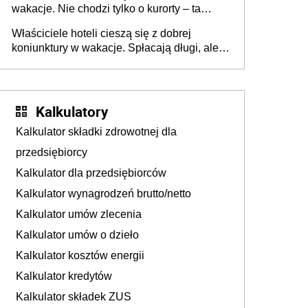
wakacje. Nie chodzi tylko o kurorty – ta
walka o portfele klientów dzieje się także
Właściciele hoteli cieszą się z dobrej
tam, gdzie wielu spędzi urlop po cichu
koniunktury w wakacje. Spłacają długi, ale
już martwią się, co będzie jesienią
Kalkulatory
Kalkulator składki zdrowotnej dla
przedsiębiorcy
Kalkulator dla przedsiębiorców
Kalkulator wynagrodzeń brutto/netto
Kalkulator umów zlecenia
Kalkulator umów o dzieło
Kalkulator kosztów energii
Kalkulator kredytów
Kalkulator składek ZUS