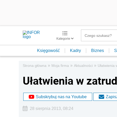
Kategorie
Księgowość
Kadry
Biznes
S
»
»
»
Strona główna
Moja firma
Aktualności
Ułatwienia
Ułatwienia w zatru
Subskrybuj nas na Youtube
Zapisz
28 sierpnia 2013, 08:24