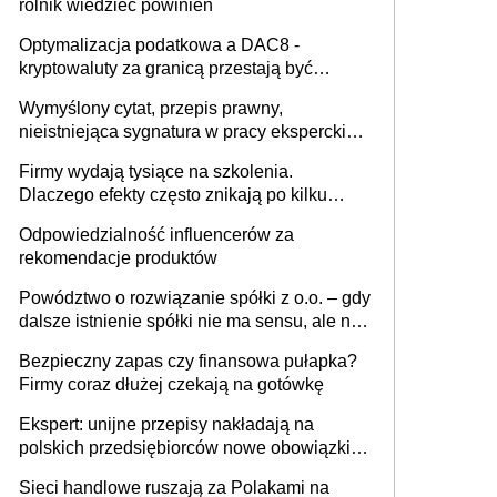
rolnik wiedzieć powinien
Optymalizacja podatkowa a DAC8 -
kryptowaluty za granicą przestają być
niewidoczne. I co dalej?
Wymyślony cytat, przepis prawny,
nieistniejąca sygnatura w pracy eksperckiej -
sam zakup ChatGPT to nie wdrożenie AI w
Firmy wydają tysiące na szkolenia.
firmie
Dlaczego efekty często znikają po kilku
tygodniach?
Odpowiedzialność influencerów za
rekomendacje produktów
Powództwo o rozwiązanie spółki z o.o. – gdy
dalsze istnienie spółki nie ma sensu, ale nie
wszyscy wspólnicy są tego zdania
Bezpieczny zapas czy finansowa pułapka?
Firmy coraz dłużej czekają na gotówkę
Ekspert: unijne przepisy nakładają na
polskich przedsiębiorców nowe obowiązki w
zakresie opakowań
Sieci handlowe ruszają za Polakami na