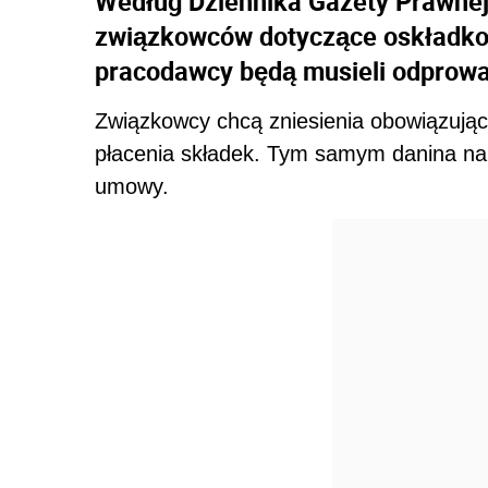
Według Dziennika Gazety Prawnej 
związkowców dotyczące oskładkow
pracodawcy będą musieli odprowa
Związkowcy chcą zniesienia obowiązujące
płacenia składek. Tym samym danina n
umowy.