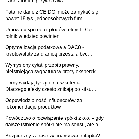
Laboratorium przywództwa
Fatalne dane z CEIDG: może zamykać się
nawet 18 tys. jednoosobowych firm
miesięcznie
Umowa o sprzedaż płodów rolnych. Co
rolnik wiedzieć powinien
Optymalizacja podatkowa a DAC8 -
kryptowaluty za granicą przestają być
niewidoczne. I co dalej?
Wymyślony cytat, przepis prawny,
nieistniejąca sygnatura w pracy eksperckiej -
sam zakup ChatGPT to nie wdrożenie AI w
Firmy wydają tysiące na szkolenia.
firmie
Dlaczego efekty często znikają po kilku
tygodniach?
Odpowiedzialność influencerów za
rekomendacje produktów
Powództwo o rozwiązanie spółki z o.o. – gdy
dalsze istnienie spółki nie ma sensu, ale nie
wszyscy wspólnicy są tego zdania
Bezpieczny zapas czy finansowa pułapka?