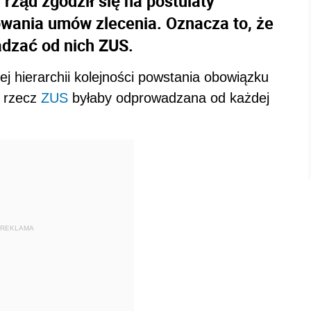
rząd zgodził się na postulaty
ania umów zlecenia. Oznacza to, że
dzać od nich ZUS.
j hierarchii kolejności powstania obowiązku
a rzecz
ZUS
byłaby odprowadzana od każdej
REKLAMA