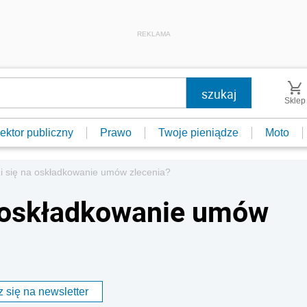
REKLAMA
Sklep
ektor publiczny
Prawo
Twoje pieniądze
Moto
i się na oskładkowanie umów zlecenia?
a oskładkowanie umów
 się na newsletter