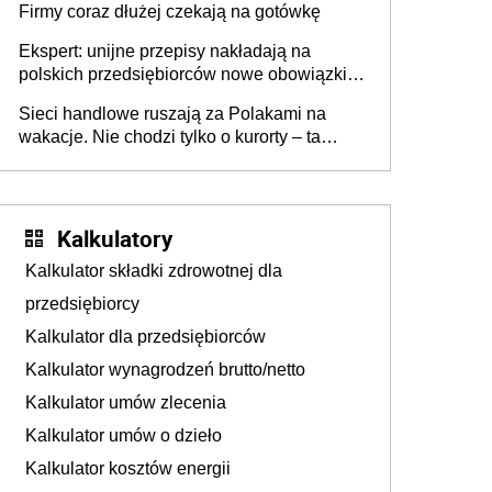
Firmy coraz dłużej czekają na gotówkę
Ekspert: unijne przepisy nakładają na
polskich przedsiębiorców nowe obowiązki w
zakresie opakowań
Sieci handlowe ruszają za Polakami na
wakacje. Nie chodzi tylko o kurorty – ta
walka o portfele klientów dzieje się także
tam, gdzie wielu spędzi urlop po cichu
Kalkulatory
Kalkulator składki zdrowotnej dla
przedsiębiorcy
Kalkulator dla przedsiębiorców
Kalkulator wynagrodzeń brutto/netto
Kalkulator umów zlecenia
Kalkulator umów o dzieło
Kalkulator kosztów energii