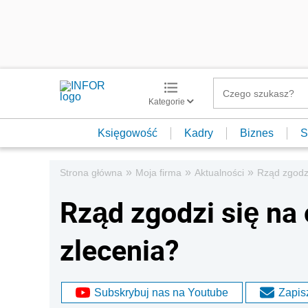
Kategorie
Księgowość
Kadry
Biznes
S
»
»
»
Strona główna
Moja firma
Aktualności
Rząd zgodz
Rząd zgodzi się n
zlecenia?
Subskrybuj nas na Youtube
Zapisz