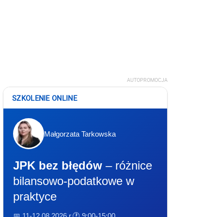
AUTOPROMOCJA
SZKOLENIE ONLINE
Małgorzata Tarkowska
JPK bez błędów
– różnice
bilansowo-podatkowe w
praktyce
📅 11-12.08.2026 r.
🕐 9:00-15:00