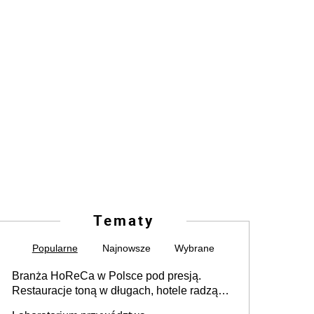
Tematy
Popularne
Najnowsze
Wybrane
Branża HoReCa w Polsce pod presją.
Restauracje toną w długach, hotele radzą
sobie lepiej [GOŚĆ INFOR.PL]