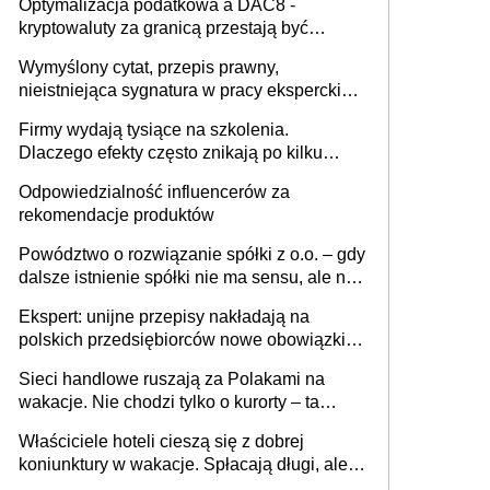
Optymalizacja podatkowa a DAC8 -
kryptowaluty za granicą przestają być
niewidoczne. I co dalej?
Wymyślony cytat, przepis prawny,
nieistniejąca sygnatura w pracy eksperckiej -
sam zakup ChatGPT to nie wdrożenie AI w
Firmy wydają tysiące na szkolenia.
firmie
Dlaczego efekty często znikają po kilku
tygodniach?
Odpowiedzialność influencerów za
rekomendacje produktów
Powództwo o rozwiązanie spółki z o.o. – gdy
dalsze istnienie spółki nie ma sensu, ale nie
wszyscy wspólnicy są tego zdania
Ekspert: unijne przepisy nakładają na
polskich przedsiębiorców nowe obowiązki w
zakresie opakowań
Sieci handlowe ruszają za Polakami na
wakacje. Nie chodzi tylko o kurorty – ta
walka o portfele klientów dzieje się także
Właściciele hoteli cieszą się z dobrej
tam, gdzie wielu spędzi urlop po cichu
koniunktury w wakacje. Spłacają długi, ale
już martwią się, co będzie jesienią