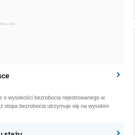
REKLAMA
sce
e o wysokości bezrobocia rejestrowanego w
iż stopa bezrobocia utrzymuje się na wysokim
u stażu