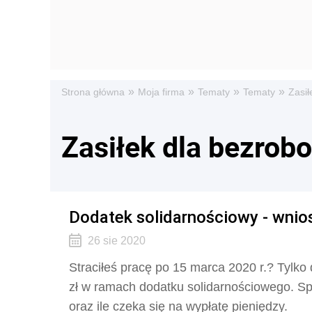
»
»
»
»
Strona główna
Moja firma
Tematy
Tematy
Zasił
Zasiłek dla bezrob
Dodatek solidarnościowy - wniose
26 sie 2020
Straciłeś pracę po 15 marca 2020 r.? Tylko
zł w ramach dodatku solidarnościowego. Sp
oraz ile czeka się na wypłatę pieniędzy.