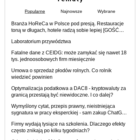
Popularne
Najnowsze
Wybrane
Branża HoReCa w Polsce pod presją. Restauracje
toną w długach, hotele radzą sobie lepiej [GOŚĆ
INFOR.PL]
Laboratorium przywództwa
Fatalne dane z CEIDG: może zamykać się nawet 18
tys. jednoosobowych firm miesięcznie
Umowa o sprzedaż płodów rolnych. Co rolnik
wiedzieć powinien
Optymalizacja podatkowa a DAC8 - kryptowaluty za
granicą przestają być niewidoczne. I co dalej?
Wymyślony cytat, przepis prawny, nieistniejąca
sygnatura w pracy eksperckiej - sam zakup ChatGPT
to nie wdrożenie AI w firmie
Firmy wydają tysiące na szkolenia. Dlaczego efekty
często znikają po kilku tygodniach?