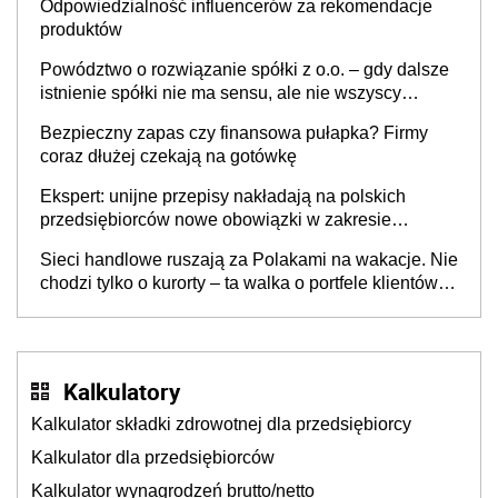
Odpowiedzialność influencerów za rekomendacje
produktów
Powództwo o rozwiązanie spółki z o.o. – gdy dalsze
istnienie spółki nie ma sensu, ale nie wszyscy
wspólnicy są tego zdania
Bezpieczny zapas czy finansowa pułapka? Firmy
coraz dłużej czekają na gotówkę
Ekspert: unijne przepisy nakładają na polskich
przedsiębiorców nowe obowiązki w zakresie
opakowań
Sieci handlowe ruszają za Polakami na wakacje. Nie
chodzi tylko o kurorty – ta walka o portfele klientów
dzieje się także tam, gdzie wielu spędzi urlop po
cichu
Kalkulatory
Kalkulator składki zdrowotnej dla przedsiębiorcy
Kalkulator dla przedsiębiorców
Kalkulator wynagrodzeń brutto/netto