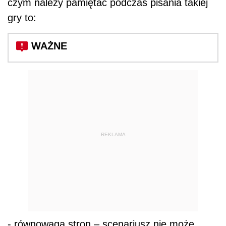
czym należy pamiętać podczas pisania takiej
gry to:
REKLAMA
- równowaga stron – scenariusz nie może