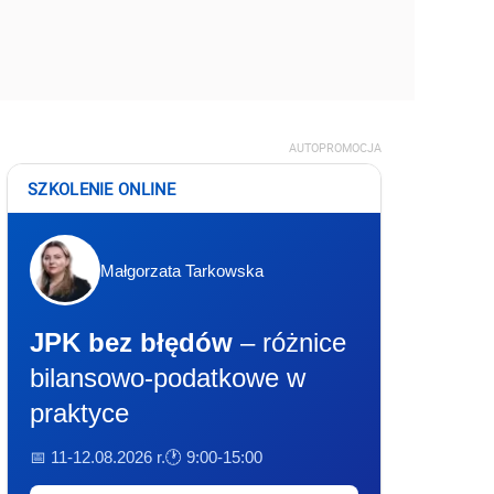
AUTOPROMOCJA
SZKOLENIE ONLINE
Małgorzata Tarkowska
JPK bez błędów
– różnice
bilansowo-podatkowe w
praktyce
📅 11-12.08.2026 r.
🕐 9:00-15:00