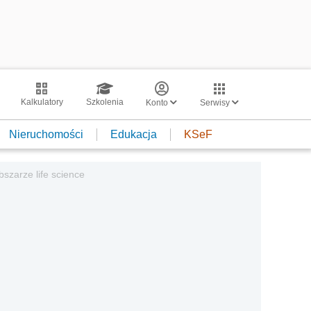
Kalkulatory
Szkolenia
Konto
Serwisy
Nieruchomości
Edukacja
KSeF
szarze life science