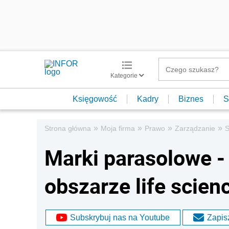
Kategorie
Księgowość
Kadry
Biznes
S
»
»
»
»
Strona główna
Moja firma
Prawo
Zarządzanie
S
Marki parasolowe -
obszarze life scien
Subskrybuj nas na Youtube
Zapisz