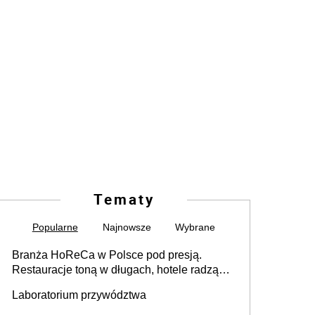
Tematy
Popularne
Najnowsze
Wybrane
Branża HoReCa w Polsce pod presją.
Restauracje toną w długach, hotele radzą
sobie lepiej [GOŚĆ INFOR.PL]
Laboratorium przywództwa