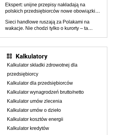
Ekspert: unijne przepisy nakładają na
polskich przedsiębiorców nowe obowiązki w
zakresie opakowań
Sieci handlowe ruszają za Polakami na
wakacje. Nie chodzi tylko o kurorty – ta
walka o portfele klientów dzieje się także
tam, gdzie wielu spędzi urlop po cichu
Kalkulatory
Kalkulator składki zdrowotnej dla
przedsiębiorcy
Kalkulator dla przedsiębiorców
Kalkulator wynagrodzeń brutto/netto
Kalkulator umów zlecenia
Kalkulator umów o dzieło
Kalkulator kosztów energii
Kalkulator kredytów