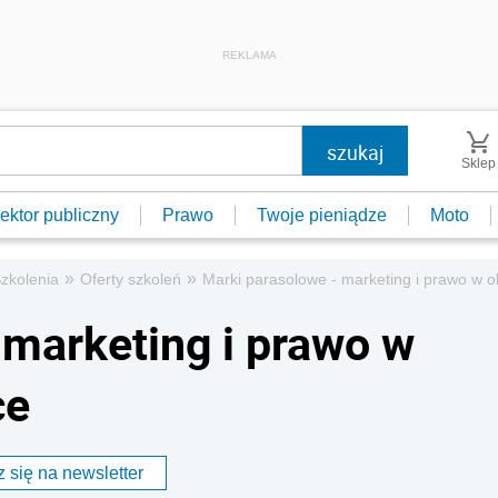
REKLAMA
Sklep
ektor publiczny
Prawo
Twoje pieniądze
Moto
»
»
zkolenia
Oferty szkoleń
Marki parasolowe - marketing i prawo w ob
 marketing i prawo w
ce
 się na newsletter