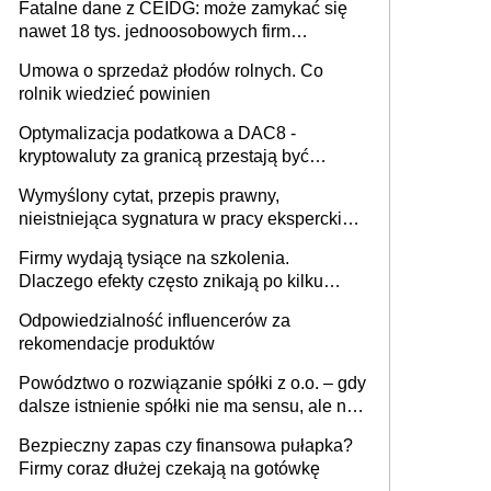
Fatalne dane z CEIDG: może zamykać się
nawet 18 tys. jednoosobowych firm
miesięcznie
Umowa o sprzedaż płodów rolnych. Co
rolnik wiedzieć powinien
Optymalizacja podatkowa a DAC8 -
kryptowaluty za granicą przestają być
niewidoczne. I co dalej?
Wymyślony cytat, przepis prawny,
nieistniejąca sygnatura w pracy eksperckiej -
sam zakup ChatGPT to nie wdrożenie AI w
Firmy wydają tysiące na szkolenia.
firmie
Dlaczego efekty często znikają po kilku
tygodniach?
Odpowiedzialność influencerów za
rekomendacje produktów
Powództwo o rozwiązanie spółki z o.o. – gdy
dalsze istnienie spółki nie ma sensu, ale nie
wszyscy wspólnicy są tego zdania
Bezpieczny zapas czy finansowa pułapka?
Firmy coraz dłużej czekają na gotówkę