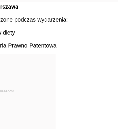
arszawa
szone podczas wydarzenia:
 diety
ria Prawno-Patentowa
REKLAMA